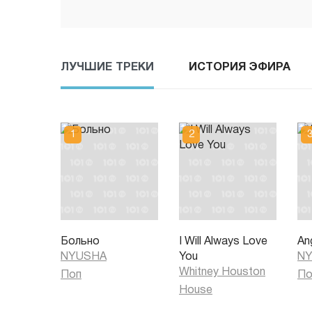
ЛУЧШИЕ ТРЕКИ
ИСТОРИЯ ЭФИРА
Больно
I Will Always Love
An
NYUSHA
You
N
Whitney Houston
Поп
По
House