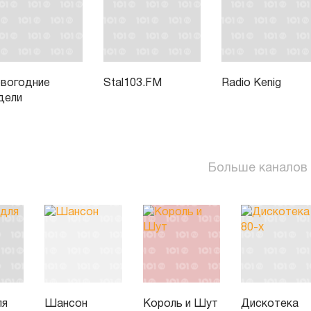
вогодние
Stal103.FM
Radio Kenig
дели
Больше каналов
ля
Шансон
Король и Шут
Дискотека