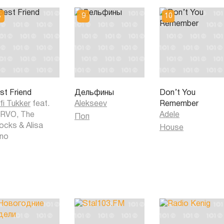
st Friend
Дельфины
Don’t You
fi Tukker
feat.
Alekseev
Remember
RVO, The
Adele
Поп
ocks
&
Alisa
House
no