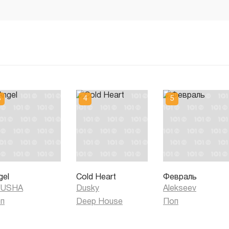
gel
Cold Heart
Февраль
YUSHA
Dusky
Alekseev
п
Deep House
Поп