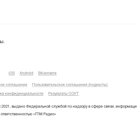
ы.
iOS
Android
ВКонтакте
кое соглашение
Пользовательское соглашение (подкасты)
ка конфиденциальности
Результаты СОУТ
9.2021, выдано Федеральной службой по надзору в сфере связи, информаци
 ответственностью «ГПМ Радио»