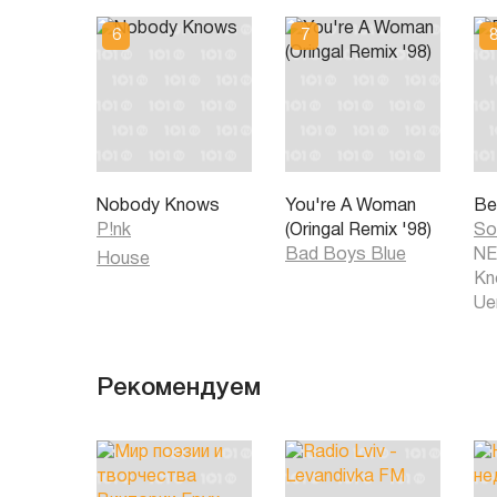
Nobody Knows
You're A Woman
Be
P!nk
(Oringal Remix '98)
So
Bad Boys Blue
NE
House
Kn
Ue
Рекомендуем