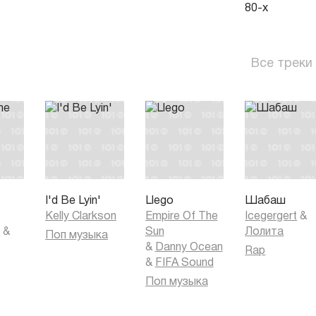
80-х
Все треки
I'd Be Lyin'
Llego
Шабаш
Kelly Clarkson
Empire Of The
Icegergert
&
k
&
Sun
Лолита
Поп музыка
&
Danny Ocean
Rap
&
FIFA Sound
Поп музыка