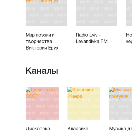
Мир поэзии и
Radio Lviv -
Но
творчества
Levandivka FM
не
Виктории Ерух
Каналы
Дискотека
Классика
Музыка д