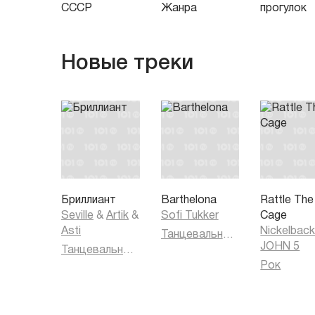
СССР
Жанра
прогулок
Новые треки
Бриллиант
Barthelona
Rattle The
Seville
&
Artik
&
Sofi Tukker
Cage
Asti
Nickelbac
Танцевальная музыка
JOHN 5
Танцевальная музыка
Рок