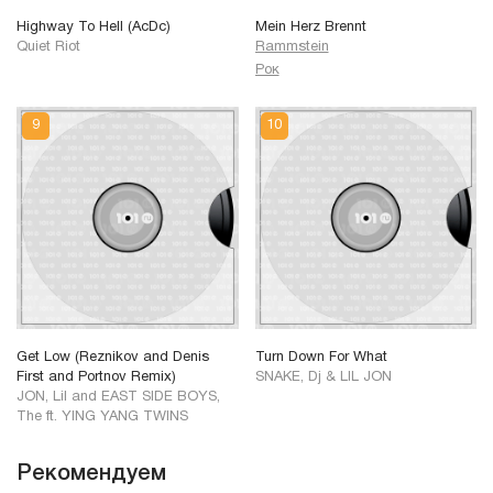
Highway To Hell (AcDc)
Mein Herz Brennt
Quiet Riot
Rammstein
Рок
Get Low (Reznikov and Denis
Turn Down For What
First and Portnov Remix)
SNAKE, Dj & LIL JON
JON, Lil and EAST SIDE BOYS,
The ft. YING YANG TWINS
Рекомендуем