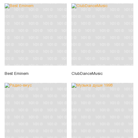
Best Eminem
ClubDanceMusic