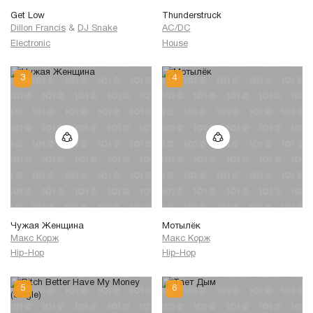
Get Low
Thunderstruck
Dillon Francis
&
DJ Snake
AC/DC
Electronic
House
Чужая Женщина
Мотылёк
Макс Корж
Макс Корж
Hip-Hop
Hip-Hop