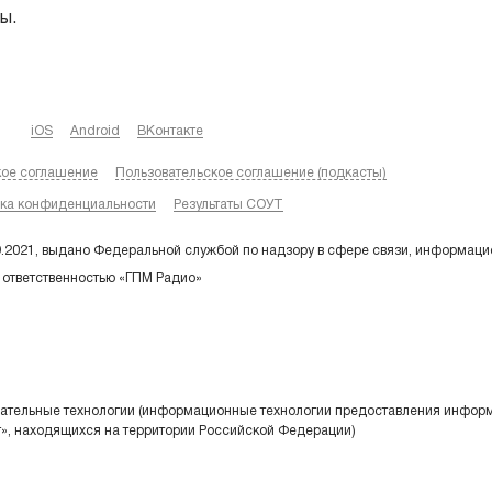
ы.
iOS
Android
ВКонтакте
кое соглашение
Пользовательское соглашение (подкасты)
ка конфиденциальности
Результаты СОУТ
9.2021, выдано Федеральной службой по надзору в сфере связи, информаци
 ответственностью «ГПМ Радио»
тельные технологии (информационные технологии предоставления информа
т», находящихся на территории Российской Федерации)