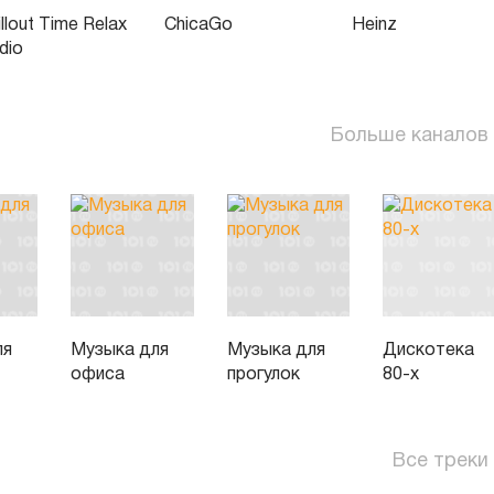
illout Time Relax
ChicaGo
Heinz
dio
Больше каналов
ля
Музыка для
Музыка для
Дискотека
офиса
прогулок
80-х
Все треки