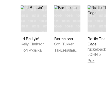
I'd Be Lyin'
Barthelona
Rattle The
Kelly Clarkson
Sofi Tukker
Cage
Nickelbac
Поп музыка
Танцевальная музыка
JOHN 5
Рок