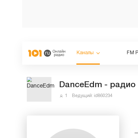
Каналы
FM 
DanceEdm - радио 
1
Ведущий:
id860234