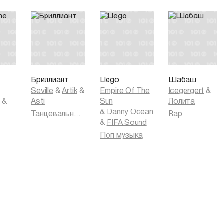
Бриллиант
Llego
Шабаш
Seville
&
Artik
&
Empire Of The
Icegergert
&
k
&
Asti
Sun
Лолита
&
Danny Ocean
Танцевальная музыка
Rap
&
FIFA Sound
Поп музыка