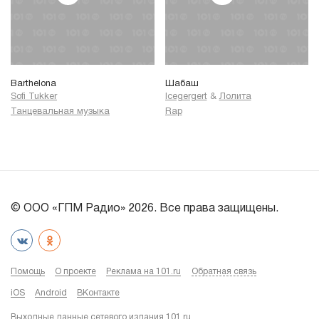
Barthelona
Шабаш
Sofi Tukker
Icegergert
&
Лолита
Танцевальная музыка
Rap
© ООО «ГПМ Радио» 2026. Все права защищены.
Помощь
О проекте
Реклама на 101.ru
Обратная связь
iOS
Android
ВКонтакте
Выходные данные сетевого издания 101.ru