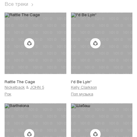
Все треки
Rattle The Cage
I'd Be Lyin'
Nickelback
&
JOHN 5
Kelly Clarkson
Рок
Поп музыка