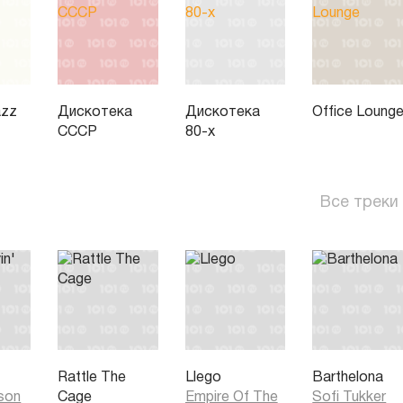
azz
Дискотека
Дискотека
Office Loung
СССР
80-х
Все треки
'
Rattle The
Llego
Barthelona
kson
Cage
Empire Of The
Sofi Tukker