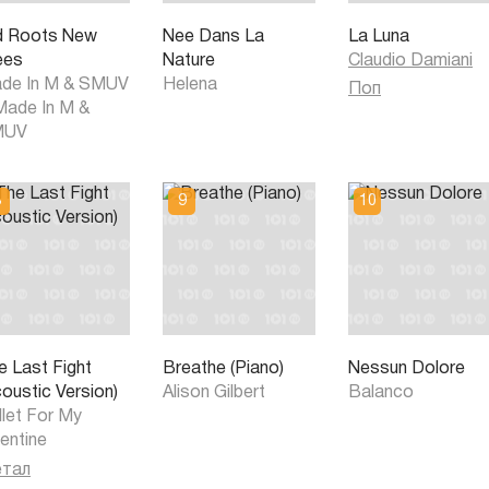
d Roots New
Nee Dans La
La Luna
ees
Nature
Claudio Damiani
de In M
&
SMUV
Helena
Поп
Made In M
&
MUV
e Last Fight
Breathe (Piano)
Nessun Dolore
coustic Version)
Alison Gilbert
Balanco
llet For My
lentine
тал