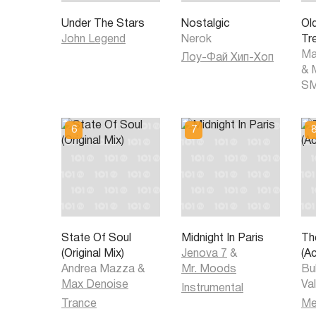
Under The Stars
Nostalgic
Ol
John Legend
Nerok
Tr
Ma
Лоу-Фай Хип-Хоп
&
S
State Of Soul
Midnight In Paris
Th
(Original Mix)
Jenova 7
&
(A
Andrea Mazza
&
Mr. Moods
Bu
Max Denoise
Va
Instrumental
Trance
Ме