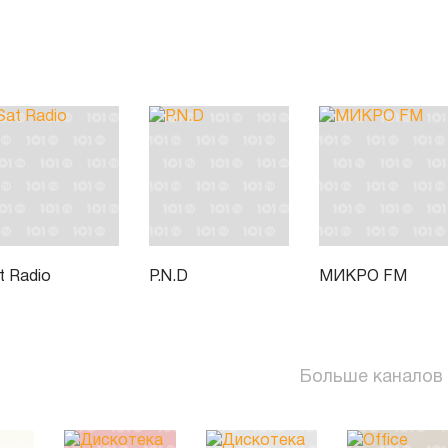
t Radio
P.N.D
МИКРО FM
Больше каналов