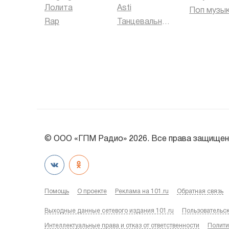
Лолита
Asti
Поп музы
Rap
Танцевальная музыка
© ООО «ГПМ Радио» 2026. Все права защищен
Помощь
О проекте
Реклама на 101.ru
Обратная связь
Выходные данные сетевого издания 101.ru
Пользовательс
Интеллектуальные права и отказ от ответственности
Полити