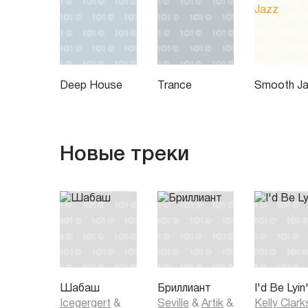
Deep House
Trance
Smooth J
Новые треки
Шабаш
Бриллиант
I'd Be Lyin
Icegergert
&
Seville
&
Artik
&
Kelly Clar