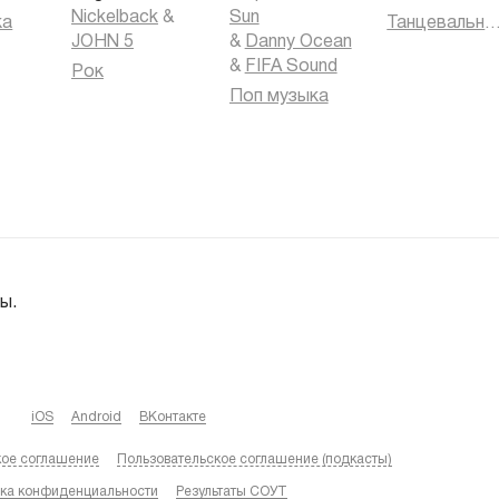
Nickelback
&
Sun
ка
Танцевальная муз
JOHN 5
&
Danny Ocean
&
FIFA Sound
Рок
Поп музыка
ы.
iOS
Android
ВКонтакте
кое соглашение
Пользовательское соглашение (подкасты)
ка конфиденциальности
Результаты СОУТ