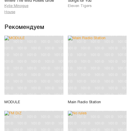
Where The Wild Roses Grow
Songs for You
Kylie Minogue
Eleven Tigers
House
Рекомендуем
MODULE
Main Radio Station