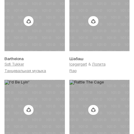
Barthelona
Шабаш
Sofi Tukker
Icegergert
&
Лолита
Танцевальная музыка
Rap