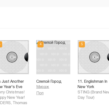
s Just Another
Слепой Город
11. Englishman In
w Year's Eve
Мираж
New York
rry Christmas!
STING (Brand Ne
Поп
ppy New Year!
Day Tour)
DERS, Thomas