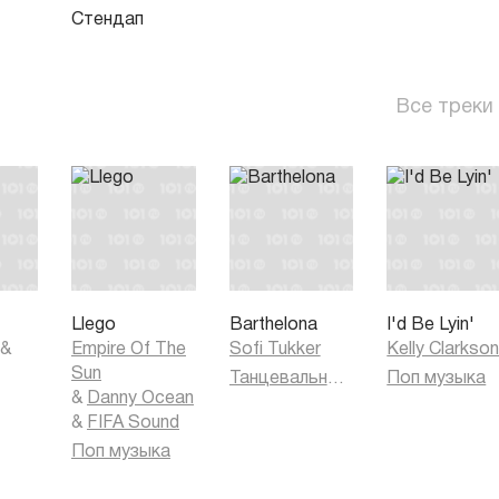
Стендап
Все треки
Llego
Barthelona
I'd Be Lyin'
&
Empire Of The
Sofi Tukker
Kelly Clarkso
Sun
Танцевальная музыка
Поп музыка
&
Danny Ocean
&
FIFA Sound
Поп музыка