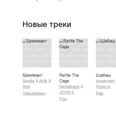
Новые треки
Бриллиант
Rattle The
Шабаш
Seville
&
Artik
&
Cage
Icegergert
Asti
Nickelback
&
Лолита
JOHN 5
Танцевальная музыка
Rap
Рок