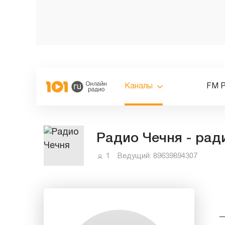
Каналы
FM 
Радио Чечня - рад
1
Ведущий:
89639894307