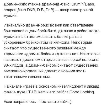
Драм-н-бэйс (также драм-энд-бэйс; Drum´n´Bass,
сокращённо D&B, D B, DnB) — жанр электронной
музыки.
Изначально драм-н-бэйс возник как ответвление
британской сцены брейкбита, джангла и рейва, когда
музыканты стали смешивать бас из рагга с
ускоренным брейкбитом из хип-хопа. Некоторые
считают, что существенного различия между
терминами «драм-н-бэйс» и «джангл» нет. Некоторые
называют джанглом старые записи первой половины
90-х годов, а драм-н-бэйсом считают существенно
эволюционировавший джангл с новыми пост-
текстепными элементами.
На канале играет в основном интеллиджент и ликвид
фанк в духе LTJ Bukem и его лейбла Good Looking.
Если понравилось - поставьте лайк. ;)