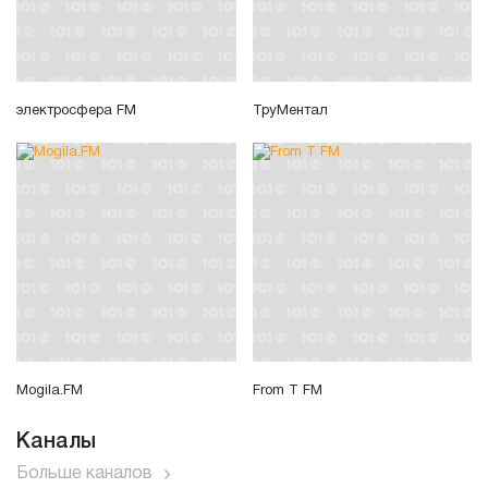
электросфера FM
ТруМентал
Mogila.FM
From T FM
Каналы
Больше каналов