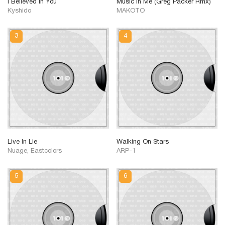
I Believed In You
Music In Me (Greg Packer Rmx)
Kyshido
MAKOTO
Live In Lie
Walking On Stars
Nuage, Eastcolors
ARP-1