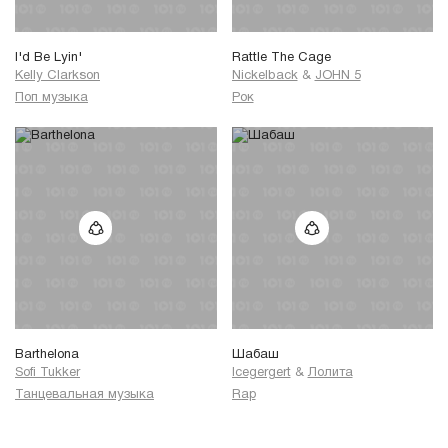
I'd Be Lyin'
Rattle The Cage
Kelly Clarkson
Nickelback
&
JOHN 5
Поп музыка
Рок
Barthelona
Шабаш
Sofi Tukker
Icegergert
&
Лолита
Танцевальная музыка
Rap