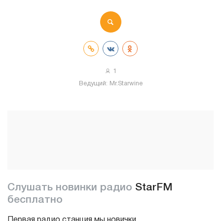
1
Ведущий:
Mr.Starwine
Слушать новинки радио
StarFM
бесплатно
Первая радио станция мы новички