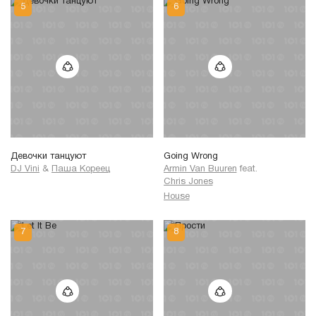
Девочки танцуют
Going Wrong
DJ Vini
&
Паша Кореец
Armin Van Buuren
feat.
Chris Jones
House