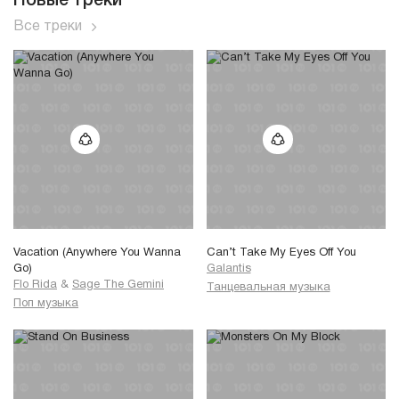
Новые треки
Все треки
Vacation (Anywhere You Wanna
Can’t Take My Eyes Off You
Go)
Galantis
Flo Rida
&
Sage The Gemini
Танцевальная музыка
Поп музыка