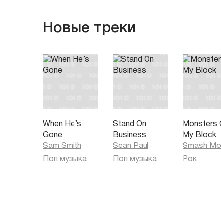
Новые треки
When He’s
Stand On
Monsters 
Gone
Business
My Block
Sam Smith
Sean Paul
Smash Mo
Поп музыка
Поп музыка
Рок