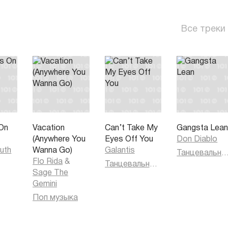
Все треки
On
Vacation
Can’t Take My
Gangsta Lea
(Anywhere You
Eyes Off You
Don Diablo
uth
Wanna Go)
Galantis
Танцевальная муз
Flo Rida
&
Танцевальная музыка
Sage The
Gemini
Поп музыка