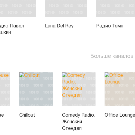
дио Павел
Lana Del Rey
Радио Темп
шкин
Больше каналов
se
Chillout
Comedy Radio.
Office Loung
Женский
Стендап