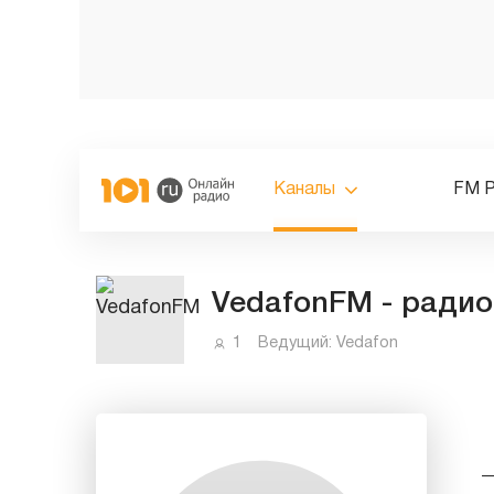
Каналы
FM 
VedafonFM - радио
1
Ведущий:
Vedafon