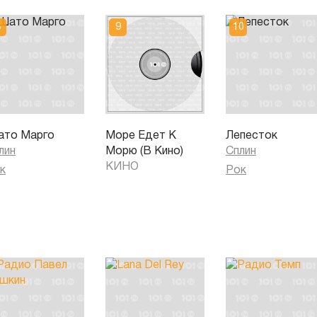
то Марго
Море Едет К
Лепесток
лин
Морю (В Кино)
Сплин
КИНО
к
Рок