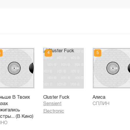
ньше В Твоих
Cluster Fuck
Алиса
азах
Sensient
СПЛИН
жигались
Electronic
стры... (В Кино)
ИНО