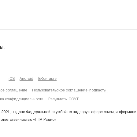
ы.
iOS
Android
ВКонтакте
кое соглашение
Пользовательское соглашение (подкасты)
ка конфиденциальности
Результаты СОУТ
9.2021, выдано Федеральной службой по надзору в сфере связи, информаци
 ответственностью «ГПМ Радио»