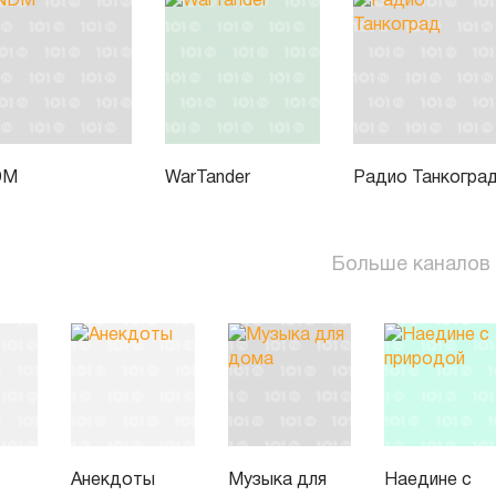
DM
WarTander
Радио Танкогра
Больше каналов
Анекдоты
Музыка для
Наедине с