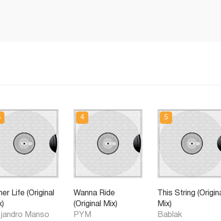
er Life (Original
Wanna Ride
This String (Origin
x)
(Original Mix)
Mix)
ejandro Manso
PYM
Bablak