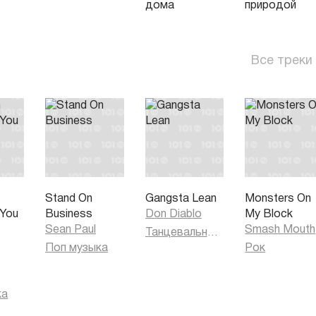
дома
природой
Все треки
Stand On
Gangsta Lean
Monsters On
 You
Business
Don Diablo
My Block
)
Sean Paul
Smash Mouth
Танцевальная музыка
Поп музыка
Рок
ка