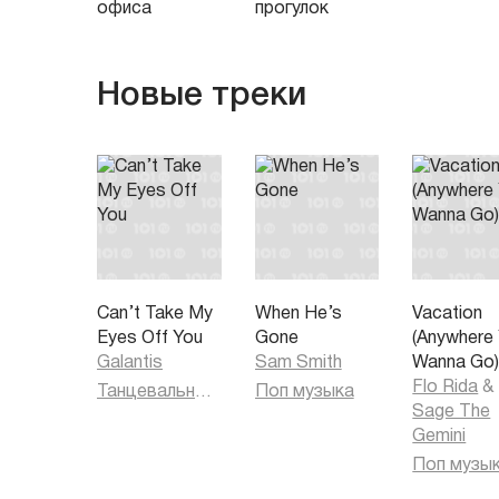
офиса
прогулок
Новые треки
Can’t Take My
When He’s
Vacation
Eyes Off You
Gone
(Anywhere
Galantis
Sam Smith
Wanna Go
Flo Rida
&
Танцевальная музыка
Поп музыка
Sage The
Gemini
Поп музы