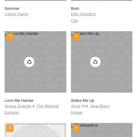
Summer
Burn
Calvin Harris
Ellie Goulding
Поп
Love Me Harder
Wake Me Up
Ariana Grande
&
The Weeknd
Avicii
feat.
Aloe Blacc
Europop
House