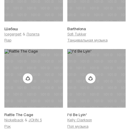
Шабаш
Barthelona
Icegergert
&
Лолита
Sofi Tukker
Rap
Танцевальная музыка
Rattle The Cage
I'd Be Lyin'
Nickelback
&
JOHN 5
Kelly Clarkson
Рок
Поп музыка