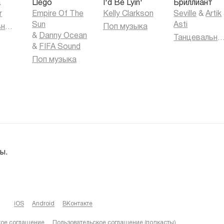
a
Llego
I'd Be Lyin'
Бриллиант
r
Empire Of The
Kelly Clarkson
Seville
&
Artik
Sun
Asti
Танцевальная музыка
Поп музыка
&
Danny Ocean
Танцевальная муз
&
FIFA Sound
Поп музыка
ы.
iOS
Android
ВКонтакте
кое соглашение
Пользовательское соглашение (подкасты)