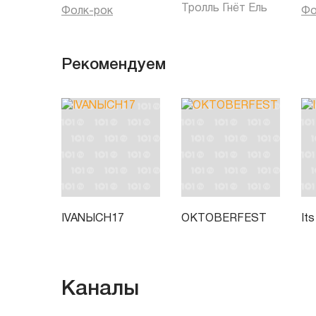
Тролль Гнёт Ель
Фолк-рок
Фо
Рекомендуем
IVANЫCH17
OKTOBERFEST
It
Каналы