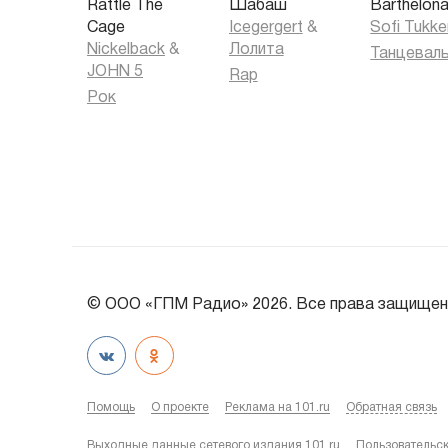
Rattle The
Шабаш
Barthelon
Cage
Icegergert
&
Sofi Tukke
Nickelback
&
Лолита
JOHN 5
Rap
Рок
© ООО «ГПМ Радио» 2026. Все права защищен
Помощь
О проекте
Реклама на 101.ru
Обратная связь
Выходные данные сетевого издания 101.ru
Пользовательс