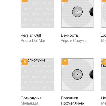
Persian Gulf
Вечность
До
Pedro Del Mar
Айре и Саруман
М
Полнолуние
Праздник
Не
Мельница
Похмеляйнен
Ме