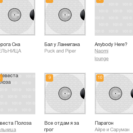
рога Сна
Бал у Ланнигана
Anybody Here?
ЕЛЬНИЦА
Puck and Piper
Naomi
lounge
веста Полоза
Все отдам я за
Парагон
льница
грог
Айре и Саруман