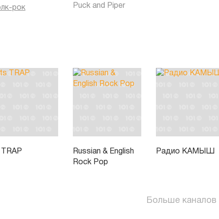
Puck and Piper
лк-рок
s TRAP
Russian & English
Радио КАМЫШ
Rock Pop
Больше каналов