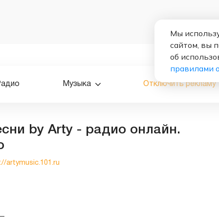
Мы использу
сайтом, вы 
об использо
правилами 
Радио
Музыка
Отключить рекламу
ни by Arty - радио онлайн.
о
://artymusic.101.ru
—