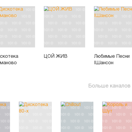
скотека
ЦОЙ ЖИВ
Любимые Песни
маново
IШансон
Больше каналов