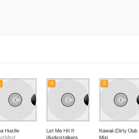
a Hustle
Let Me Hit It
Kawaii (Dirty Club
afMind
(Audiostalkers
Mix)