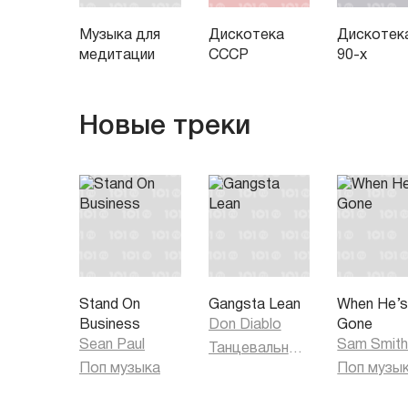
Музыка для
Дискотека
Дискотек
медитации
СССР
90-х
Новые треки
Stand On
Gangsta Lean
When He’
Business
Don Diablo
Gone
Sean Paul
Sam Smit
Танцевальная музыка
Поп музыка
Поп музы