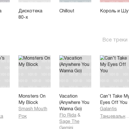
а
Дискотека
Chillout
Король и Шу
80-х
Все треки
s
Monsters On
Vacation
Can’t Take M
My Block
(Anywhere You
Eyes Off You
h
Smash Mouth
Wanna Go)
Galantis
Flo Rida
&
ка
Рок
Танцевальная муз
Sage The
Gemini