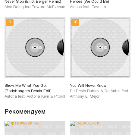
Never Stop (Elliot Berger Remix)
Heroes (We Could Be)
Alex Balog featEdward McEvenue
Alesso feat. Tove Lo
Show Me What You Got
You Will Never Know
(Bodybangers Remix Edit)
DJ Denis Rublev & DJ Anton feat.
Astoria feat. Victoria Kern & Pitbull
Anthony El Mejor
Рекомендуем