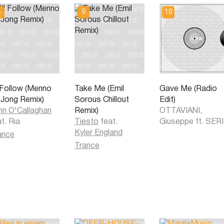
l Follow (Menno
Take Me (Emil
Gave Me (Radio
 Jong Remix)
Sorous Chillout
Edit)
hn O'Callaghan
Remix)
OTTAVIANI,
at.
Ria
Tiesto
feat.
Giuseppe ft. SERI
Kyler England
ance
Trance