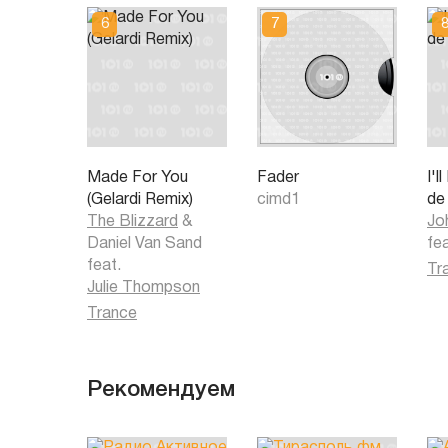
Made For You
Fader
I'l
(Gelardi Remix)
cimd1
de
The Blizzard
&
Jo
Daniel Van Sand
fe
feat.
Tr
Julie Thompson
Trance
Рекомендуем