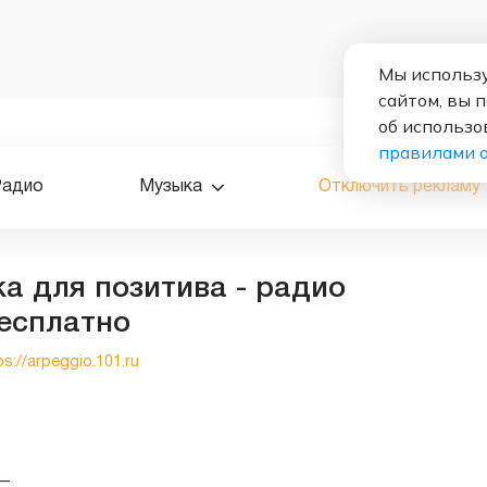
Мы использу
сайтом, вы 
об использо
правилами 
Радио
Музыка
Отключить рекламу
ка для позитива - радио
есплатно
ps://arpeggio.101.ru
—