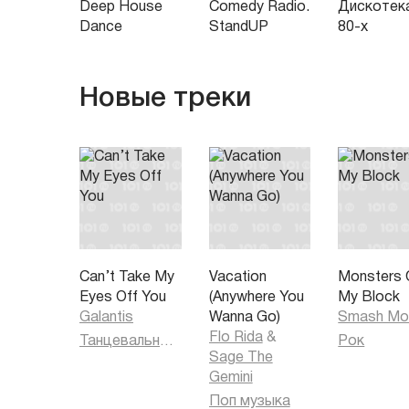
Deep House
Comedy Radio.
Дискотек
Dance
StandUP
80-х
Новые треки
Can’t Take My
Vacation
Monsters 
Eyes Off You
(Anywhere You
My Block
Galantis
Wanna Go)
Smash Mo
Flo Rida
&
Танцевальная музыка
Рок
Sage The
Gemini
Поп музыка