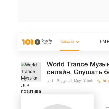
Каналы
FM 
World Trance Музы
онлайн. Слушать б
1
Ведущий:
Mayk Yakob
htt