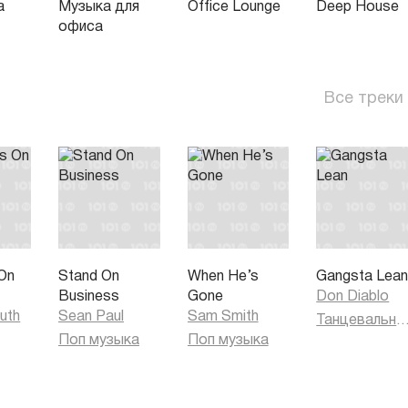
а
Музыка для
Office Lounge
Deep House
офиса
Все треки
On
Stand On
When He’s
Gangsta Lea
Business
Gone
Don Diablo
uth
Sean Paul
Sam Smith
Танцевальная муз
Поп музыка
Поп музыка