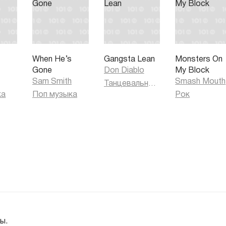
When He’s
Gangsta Lean
Monsters On
Gone
Don Diablo
My Block
Sam Smith
Smash Mouth
Танцевальная музыка
ка
Поп музыка
Рок
ы.