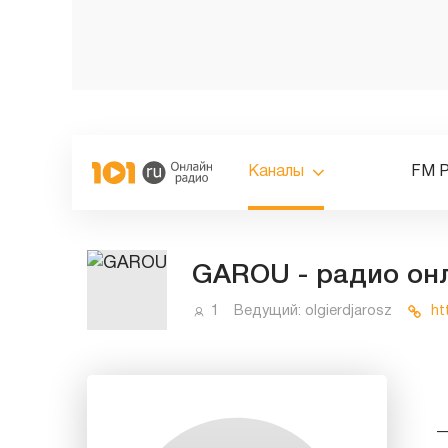
Каналы
FM 
GAROU - радио он
1
Ведущий:
olgierdjarosz
ht