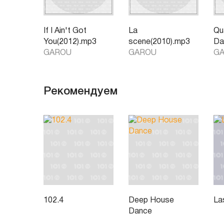
If I Ain't Got
La
Qu
You(2012).mp3
scene(2010).mp3
Da
GAROU
GAROU
G
Рекомендуем
102.4
Deep House
La
Dance