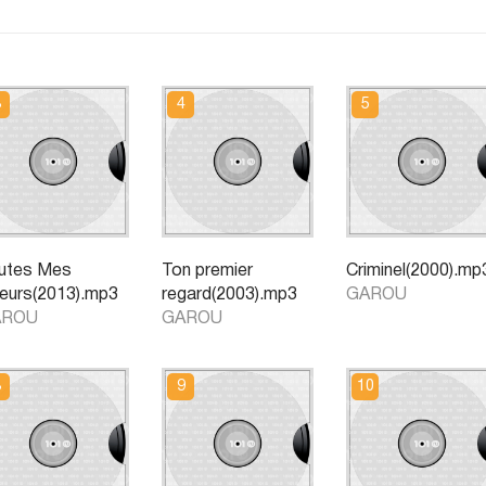
utes Mes
Ton premier
Criminel(2000).mp
reurs(2013).mp3
regard(2003).mp3
GAROU
AROU
GAROU