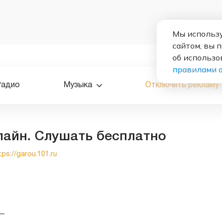
Мы использу
сайтом, вы 
об использо
правилами 
Радио
Музыка
Отключить рекламу
лайн. Слушать бесплатно
tps://garou.101.ru
—