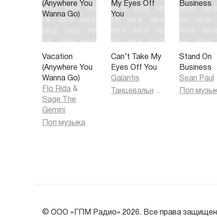
Vacation
Can’t Take My
Stand On
(Anywhere You
Eyes Off You
Business
Wanna Go)
Galantis
Sean Paul
Flo Rida
&
Танцевальная музыка
Поп музы
Sage The
Gemini
Поп музыка
© ООО «ГПМ Радио» 2026. Все права защищен