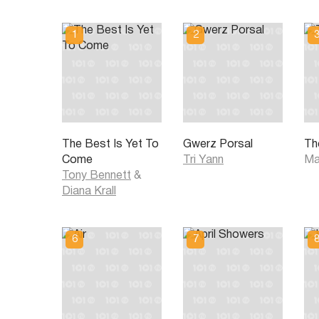
The Best Is Yet To
Gwerz Porsal
The
Come
Tri Yann
Ma
Tony Bennett
&
Diana Krall