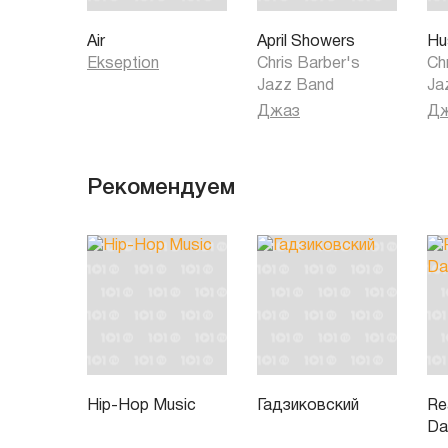
Air
April Showers
Hu
Ekseption
Chris Barber's
Ch
Jazz Band
Ja
Джаз
Д
Рекомендуем
Hip-Hop Music
Гадзиковский
Rea
Da