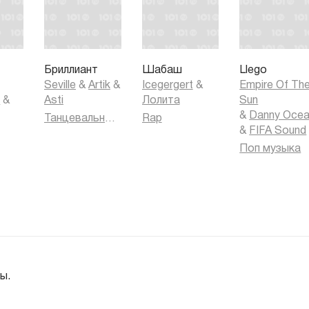
Бриллиант
Шабаш
Llego
Seville
&
Artik
&
Icegergert
&
Empire Of Th
k
&
Asti
Лолита
Sun
&
Danny Oce
Танцевальная музыка
Rap
&
FIFA Sound
Поп музыка
ы.