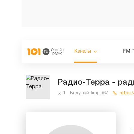
Каналы
FM 
Радио-Терра - рад
1
Ведущий:
limpid67
https:/