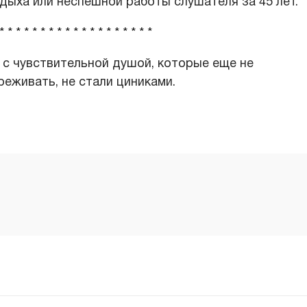
дыха или неспешной работы слушателя за 45 лет.
* * * * * * * * * * * * * * * * * * *
с чувствительной душой, которые еще не
реживать, не стали циниками.