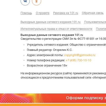
Помощь
О проекте
Реклама на 101.ru
Обратная связь
Выходные данные сетевого издания 101.ru
Пользовательс
Интеллектуальные права и отказ от ответственности
Полити
Выходные данные сетевого издания 101.ru
Свидетельство о регистрации СМИ Эл № ФС77-81931 от 16.0
Учредитель сетевого издания: Общество с ограниченной
Главный редактор: Огорелин К.С.
Адрес электронной почты:
copyright@gpmradio.ru
Номер телефона редакции:
+7 (495) 730-10-10
Возрастное ограничение 18+
На информационном ресурсе (сайте) применяются рекоменда
относящихся к предпочтениям пользователей сети «Интерне
Оформи подписку з