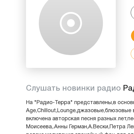
Слушать новинки радио
Ра
На "Радио-Терра" представлены,в основн
Age,Chillout,Lounge,джазовые,блюзовые
включена авторская песня разных лет,п
Моисеева,.Анны Герман,А.Вески,Петра Л