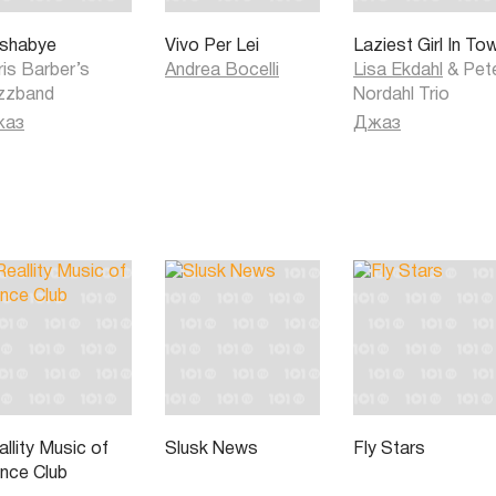
shabye
Vivo Per Lei
Laziest Girl In To
ris Barber’s
Andrea Bocelli
Lisa Ekdahl
&
Pet
zzband
Nordahl Trio
жаз
Джаз
llity Music of
Slusk News
Fly Stars
nce Club