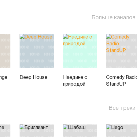
Больше каналов
unge
Deep House
Наедине с
Comedy Radi
природой
StandUP
Все треки