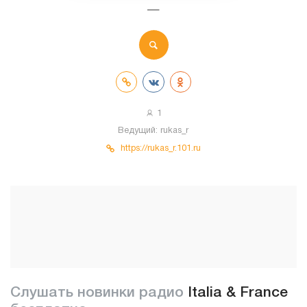
—
1
Ведущий:
rukas_r
https://rukas_r.101.ru
Слушать новинки радио
Italia & France