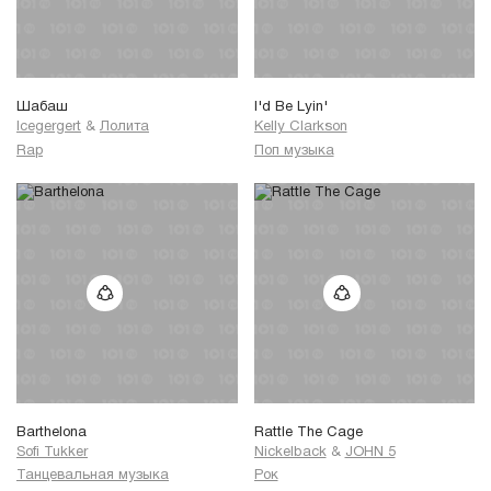
Шабаш
I'd Be Lyin'
Icegergert
&
Лолита
Kelly Clarkson
Rap
Поп музыка
Barthelona
Rattle The Cage
Sofi Tukker
Nickelback
&
JOHN 5
Танцевальная музыка
Рок