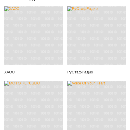
ХAOC
РуСтафРадио