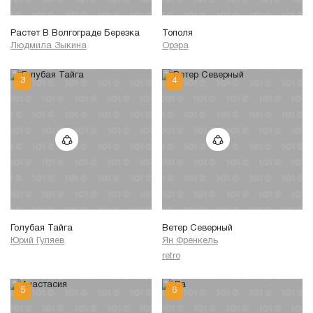
Растет В Волгограде Березка
Тополя
Людмила Зыкина
Орэра
Голубая Тайга
Ветер Северный
Юрий Гуляев
Ян Френкель
retro