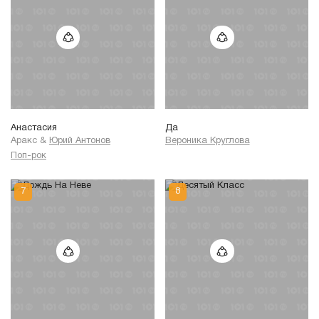
Анастасия
Да
Аракс
&
Юрий Антонов
Вероника Круглова
Поп-рок