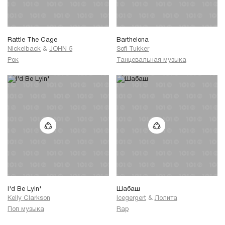
Rattle The Cage
Barthelona
Nickelback
&
JOHN 5
Sofi Tukker
Рок
Танцевальная музыка
I'd Be Lyin'
Шабаш
Kelly Clarkson
Icegergert
&
Лолита
Поп музыка
Rap