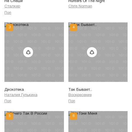
Не Спеши
Hunters Of The Night
Сталкер
Chris Norman
Поп
Дискотека
Так Бывает...
Наталия Гулькина
Воскресение
Поп
Поп