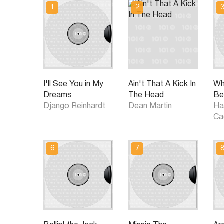
I'll See You in My
Ain't That A Kick In
Wh
Dreams
The Head
Be
Django Reinhardt
Dean Martin
Ha
Ca