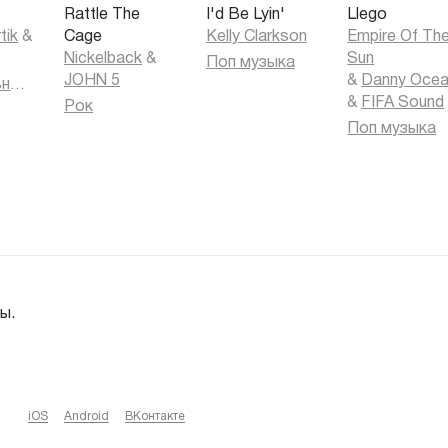
т
Rattle The
I'd Be Lyin'
Llego
tik
&
Cage
Kelly Clarkson
Empire Of Th
Nickelback
&
Sun
Поп музыка
JOHN 5
&
Danny Oce
Танцевальная музыка
&
FIFA Sound
Рок
Поп музыка
ы.
iOS
Android
ВКонтакте