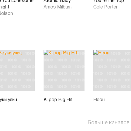
e You Lonesome
Atomic Baby
You're the Top
night
Amos Milburn
Cole Porter
 Jolson
уки улиц
K-pop Big Hit
Неон
Больше каналов