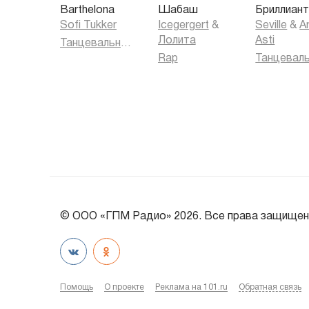
Barthelona
Шабаш
Бриллиан
Sofi Tukker
Icegergert
&
Seville
&
Ar
Лолита
Asti
Танцевальная музыка
Rap
© ООО «ГПМ Радио» 2026. Все права защищен
Помощь
О проекте
Реклама на 101.ru
Обратная связь