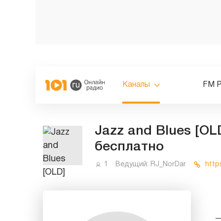
Каналы
FM 
Jazz and Blues [OL
бесплатно
1
Ведущий:
RJ_NorDar
https