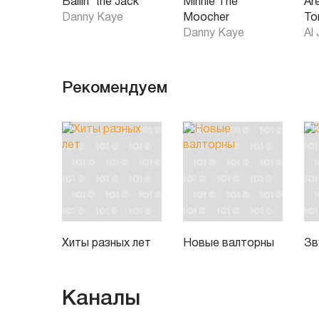
Ballin' the Jack
Minnie The
Ar
Danny Kaye
Moocher
To
Danny Kaye
Al
Рекомендуем
Хиты разных лет
Новые валторны
Зв
Каналы