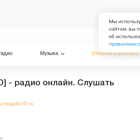
Мы использу
сайтом, вы 
об использо
правилами 
Радио
Музыка
Отключить рекламу
D] - радио онлайн. Слушать
://rpguild.101.ru
—