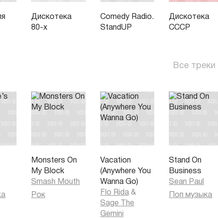
ля
Дискотека
Comedy Radio.
Дискотека
80-х
StandUP
СССР
Все треки
s
Monsters On
Vacation
Stand On
My Block
(Anywhere You
Business
h
Smash Mouth
Wanna Go)
Sean Paul
Flo Rida
&
ка
Рок
Поп музыка
Sage The
Gemini