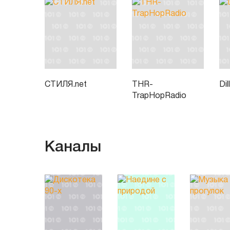
СТИЛЯ.net
THR-
Di
TrapHopRadio
Каналы