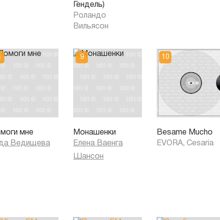
Гендель)
Роландо
Вильясон
моги мне
Монашенки
Besame Mucho
да Ведищева
Елена Ваенга
EVORA, Cesaria
Шансон