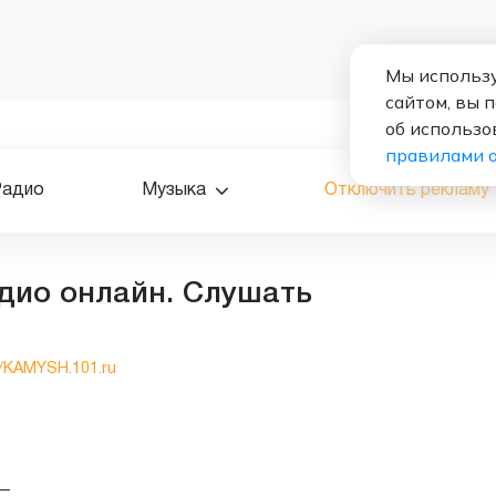
Мы использу
сайтом, вы 
об использо
правилами 
Радио
Музыка
Отключить рекламу
дио онлайн. Слушать
//KAMYSH.101.ru
—