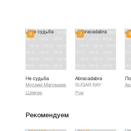
Не судьба
Abracadabra
По
Муслим Магомаев
SUGAR RAY
Аи
Шлягер
Рок
Рекомендуем