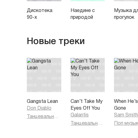
Дискотека
Наедине с
Музыка д
90-х
природой
прогулок
Новые треки
Gangsta Lean
Can’t Take My
When He’
Don Diablo
Eyes Off You
Gone
Galantis
Sam Smit
Танцевальная музыка
Танцевальная музыка
Поп музы