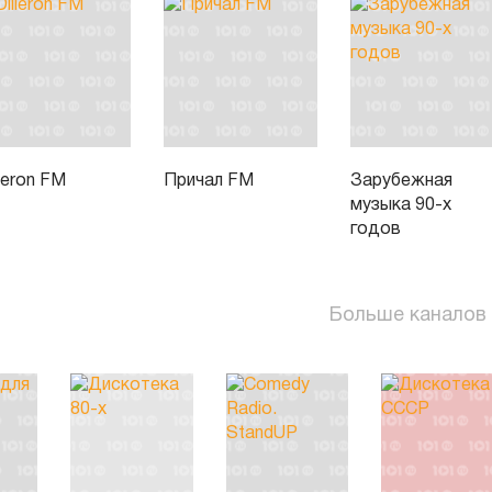
lleron FM
Причал FM
Зарубежная
музыка 90-х
годов
Больше каналов