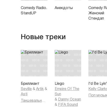
Comedy Radio.
Анекдоты
Comedy Ra
StandUP
Женский
Стендап
Новые треки
Бриллиант
Llego
I'd Be Lyin
Seville
&
Artik
&
Empire Of The
Kelly Clar
Asti
Sun
Поп музы
&
Danny Ocean
Танцевальная музыка
&
FIFA Sound