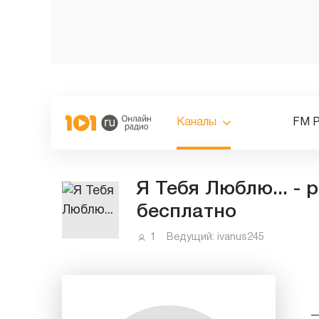
Каналы
FM 
Я Тебя Люблю... -
бесплатно
1
Ведущий:
ivanus245