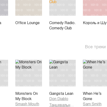
а
Office Lounge
Comedy Radio.
Король и Шу
Comedy Club
Все треки
Monsters On
Gangsta Lean
When He’s
My Block
Don Diablo
Gone
Smash Mouth
Sam Smith
Танцевальная музыка