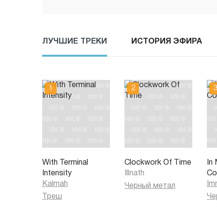
ЛУЧШИЕ ТРЕКИ
ИСТОРИЯ ЭФИРА
With Terminal
Clockwork Of Time
In
Intensity
Illnath
Co
Kalmah
Im
Черный метал
Треш
Че