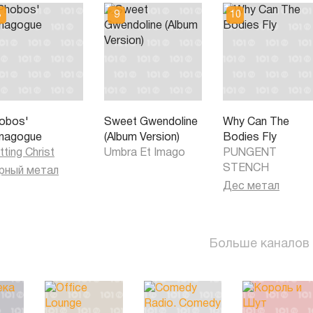
obos'
Sweet Gwendoline
Why Can The
nagogue
(Album Version)
Bodies Fly
tting Christ
Umbra Et Imago
PUNGENT
STENCH
рный метал
Дес метал
Больше каналов