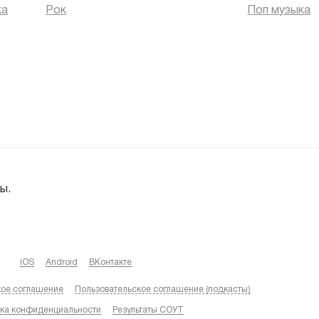
ка
Рок
Поп музыка
ы.
iOS
Android
ВКонтакте
кое соглашение
Пользовательское соглашение (подкасты)
ка конфиденциальности
Результаты СОУТ