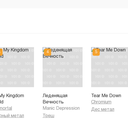
 My Kingdom
Леденящая
Tear Me Down
ld
Вечность
Chromium
mortal
Manic Depression
Дес метал
рный метал
Треш