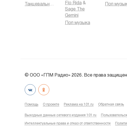
Flo Rida
&
Танцевальная музыка
Поп музы
Sage The
Gemini
Поп музыка
© ООО «ГПМ Радио» 2026. Все права защищен
Помощь
О проекте
Реклама на 101.ru
Обратная связь
Выходные данные сетевого издания 101.ru
Пользовательс
Интеллектуальные права и отказ от ответственности
Полити