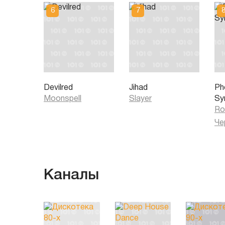
Devilred
Jihad
Ph
Moonspell
Slayer
Sy
Ro
Че
Каналы