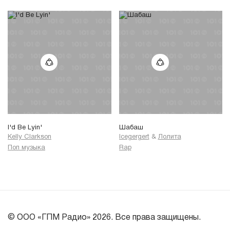
I'd Be Lyin'
Шабаш
Kelly Clarkson
Icegergert
&
Лолита
Поп музыка
Rap
© ООО «ГПМ Радио» 2026. Все права защищены.