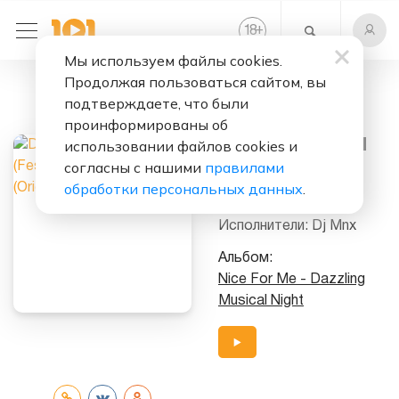
+
18
Мы используем файлы cookies.
Продолжая пользоваться сайтом, вы
Слушать бесплатно
подтверждаете, что были
In My Mind
проинформированы об
(Festive Tropical
использовании файлов cookies и
согласны с нашими
правилами
House) (Original
обработки персональных данных
.
Mix)
Исполнители:
Dj Mnx
Альбом:
Nice For Me - Dazzling
Musical Night