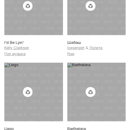
I'd Be Lyin'
Шабаш
Kelly Clarkson
Icegergert
&
Лолита
Поп музыка
Rap
Llego
Barthelona