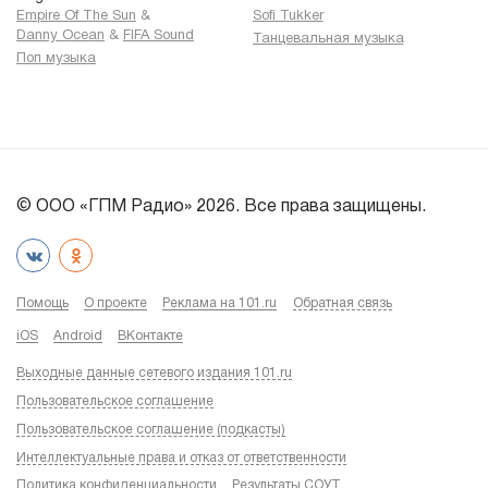
Empire Of The Sun
&
Sofi Tukker
Danny Ocean
&
FIFA Sound
Танцевальная музыка
Поп музыка
© ООО «ГПМ Радио» 2026. Все права защищены.
Помощь
О проекте
Реклама на 101.ru
Обратная связь
iOS
Android
ВКонтакте
Выходные данные сетевого издания 101.ru
Пользовательское соглашение
Пользовательское соглашение (подкасты)
Интеллектуальные права и отказ от ответственности
Политика конфиденциальности
Результаты СОУТ