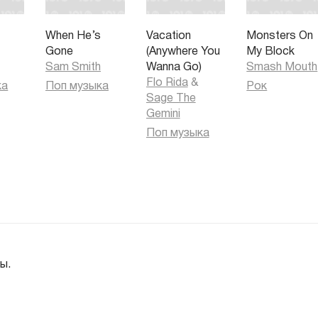
When He’s
Vacation
Monsters On
Gone
(Anywhere You
My Block
Sam Smith
Wanna Go)
Smash Mouth
Flo Rida
&
ка
Поп музыка
Рок
Sage The
Gemini
Поп музыка
ы.