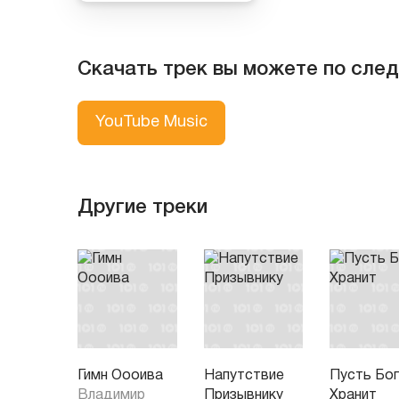
Скачать трек вы можете по сле
YouTube Music
Другие треки
Гимн Оооива
Напутствие
Пусть Бо
Владимир
Призывнику
Хранит