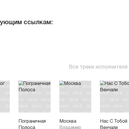
дующим ссылкам:
Все треки исполнителя
г
Пограничная
Москва
Нас С Тобой
Полоса
Владимир
Венчали