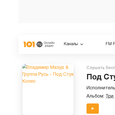
Каналы
FM 
Слушать бес
Под Ст
Исполнител
Альбом:
Три