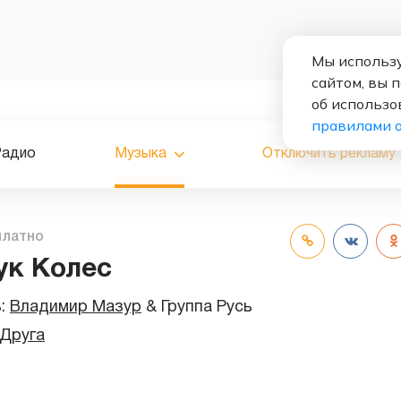
Мы использу
сайтом, вы 
об использо
правилами 
Радио
Музыка
Отключить рекламу
платно
ук Колес
ь:
Владимир Мазур
&
Группа Русь
 Друга