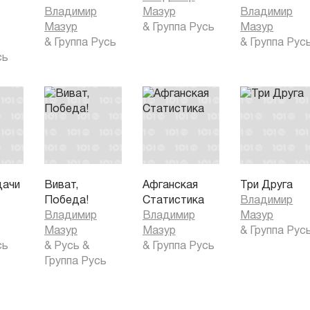
Владимир
Мазур
Владимир
Мазур
&
Группа Русь
Мазур
&
Группа Русь
&
Группа Рус
сь
дачи
Виват,
Афганская
Три Друга
Победа!
Статистика
Владимир
Владимир
Владимир
Мазур
Мазур
Мазур
&
Группа Рус
сь
&
Русь
&
&
Группа Русь
Группа Русь