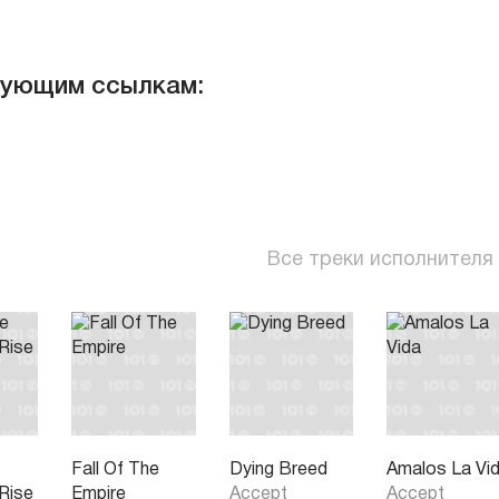
дующим ссылкам:
Все треки исполнителя
Fall Of The
Dying Breed
Amalos La Vi
Rise
Empire
Accept
Accept