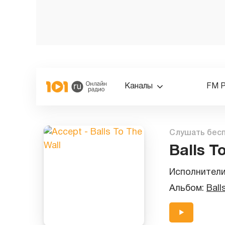
Каналы
FM 
Слушать бес
Balls T
Исполнител
Альбом:
Ball