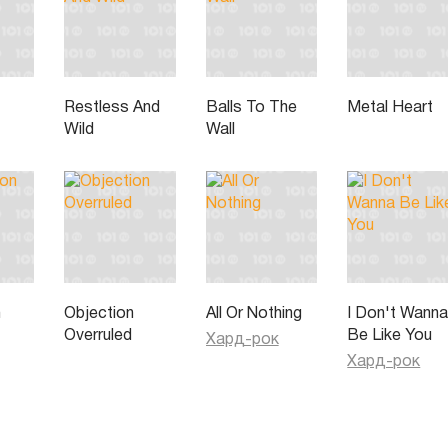
Restless And
Balls To The
Metal Heart
Wild
Wall
n
Objection
All Or Nothing
I Don't Wann
Overruled
Be Like You
Хард-рок
Хард-рок