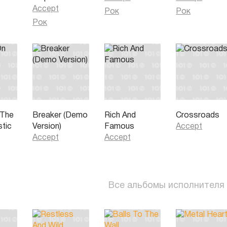
Accept
Рок
Рок
Рок
 The
Breaker (Demo
Rich And
Crossroads
stic
Version)
Famous
Accept
Accept
Accept
Все альбомы исполнителя