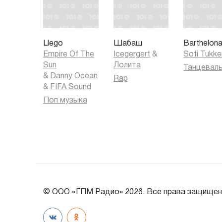
Llego
Шабаш
Barthelon
Empire Of The
Icegergert
&
Sofi Tukke
Sun
Лолита
&
Danny Ocean
Rap
&
FIFA Sound
Поп музыка
© ООО «ГПМ Радио» 2026. Все права защищен