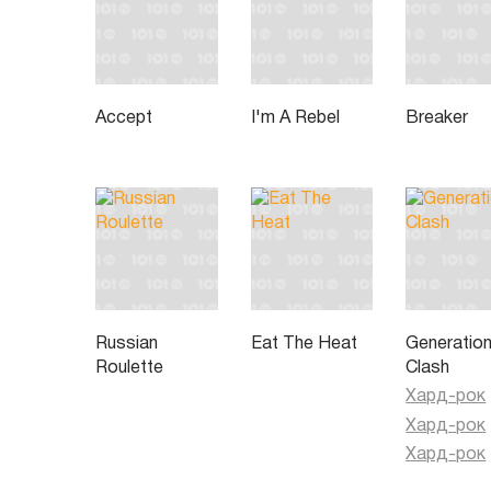
Accept
I'm A Rebel
Breaker
Russian
Eat The Heat
Generatio
Roulette
Clash
Хард-рок
Хард-рок
Хард-рок