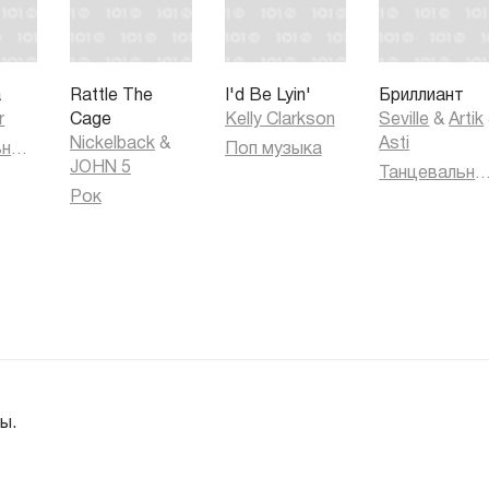
a
Rattle The
I'd Be Lyin'
Бриллиант
r
Cage
Kelly Clarkson
Seville
&
Artik
Nickelback
&
Asti
Танцевальная музыка
Поп музыка
JOHN 5
Танцевальная муз
Рок
ы.