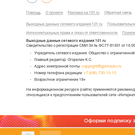
Помощь
О проекте
Реклама на 101.ru
Обратная связь
Выходные данные сетевого издания 101.ru
Пользовательс
Интеллектуальные права и отказ от ответственности
Полити
Выходные данные сетевого издания 101.ru
Свидетельство о регистрации СМИ Эл № ФС77-81931 от 16.0
Учредитель сетевого издания: Общество с ограниченной
Главный редактор: Огорелин К.С.
Адрес электронной почты:
copyright@gpmradio.ru
Номер телефона редакции:
+7 (495) 730-10-10
Возрастное ограничение 18+
На информационном ресурсе (сайте) применяются рекоменда
относящихся к предпочтениям пользователей сети «Интерне
Оформи подписку з