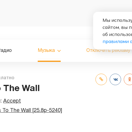
Мы использу
сайтом, вы 
об использо
правилами 
Радио
Музыка
Отключить рекламу
платно
o The Wall
и:
Accept
s To The Wall [25.8p-5240]