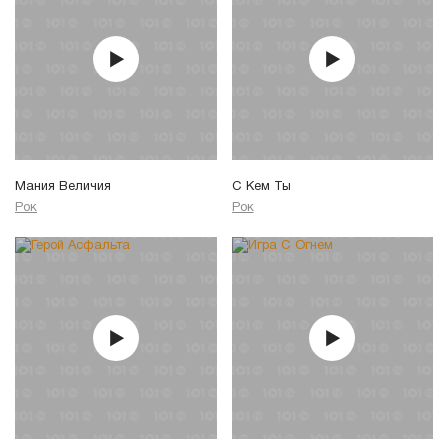
Мания Величия
С Кем Ты
Рок
Рок