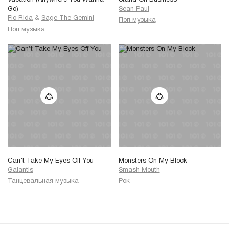
Vacation (Anywhere You Wanna
Stand On Business
Go)
Sean Paul
Flo Rida
&
Sage The Gemini
Поп музыка
Поп музыка
Can’t Take My Eyes Off You
Monsters On My Block
Galantis
Smash Mouth
Танцевальная музыка
Рок