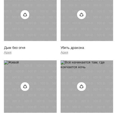
Дым без огня
Убить дракона
Ария
Ария