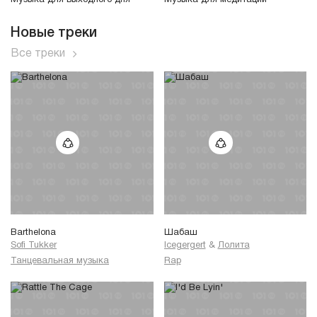
Новые треки
Все треки
Barthelona
Шабаш
Sofi Tukker
Icegergert
&
Лолита
Танцевальная музыка
Rap