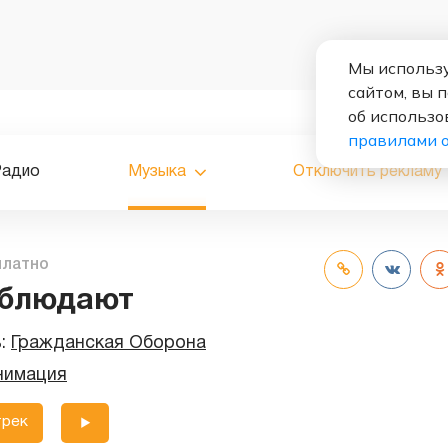
Мы использу
сайтом, вы 
об использо
правилами 
Радио
Музыка
Отключить рекламу
платно
аблюдают
ь:
Гражданская Оборона
нимация
трек