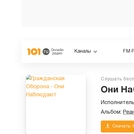
Каналы
FM 
Слушать бес
Они Н
Исполнител
Альбом:
Реа
Скачать 