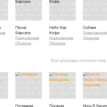
о
Песня
Небо Как
Собаки
кая
Барсука
Кофе
Гражданская
Гражданская
Гражданская
Оборона
Оборона
Оборона
Все альбомы исполнителя
Оптимизм
Поганая
Игра В Бисе