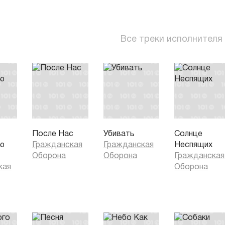
Все треки исполнителя
После Нас
Убивать
Солнце
ю
Гражданская
Гражданская
Неспящих
Оборона
Оборона
Гражданская
кая
Оборона