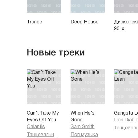
Trance
Deep House
Дискотек
90-х
Новые треки
Can’t Take My
When He’s
Gangsta L
Eyes Off You
Gone
Don Diabl
Galantis
Sam Smith
Танцевальная музыка
Поп музыка