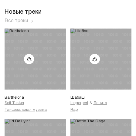
Новые треки
Все треки
Barthelona
Шабаш
Sofi Tukker
Icegergert
&
Лолита
Танцевальная музыка
Rap