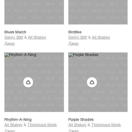
Blues March
Birdlike
Sonny Stitt
&
Art Blakey
Sonny Stitt
&
Art Blakey
Джаз
Джаз
Rhythm-A-Ning
Purple Shades
Art Blakey
&
Thelonious Monk
Art Blakey
&
Thelonious Monk
Джаз
Джаз