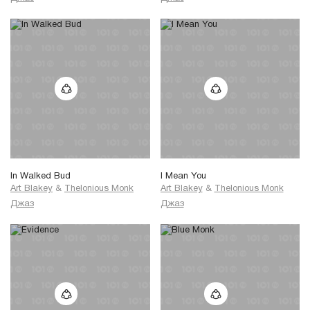
In Walked Bud
I Mean You
Art Blakey
&
Thelonious Monk
Art Blakey
&
Thelonious Monk
Джаз
Джаз