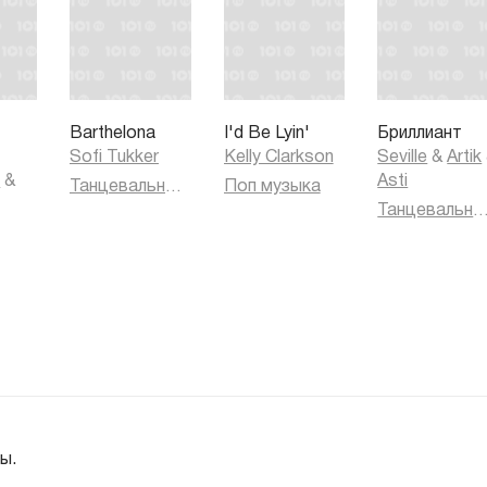
Barthelona
I'd Be Lyin'
Бриллиант
Sofi Tukker
Kelly Clarkson
Seville
&
Artik
k
&
Asti
Танцевальная музыка
Поп музыка
Танцевальная муз
ы.