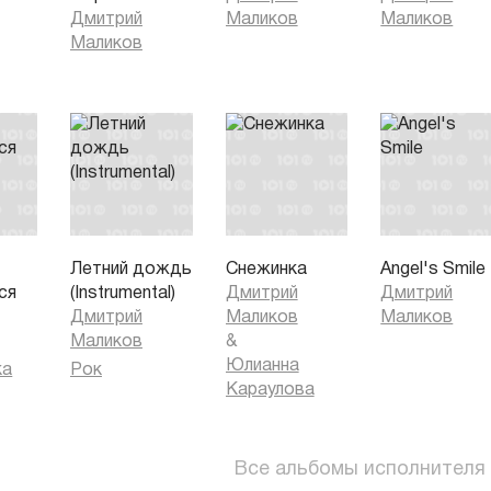
Дмитрий
Маликов
Маликов
Маликов
Летний дождь
Снежинка
Angel's Smile
ся
(Instrumental)
Дмитрий
Дмитрий
Дмитрий
Маликов
Маликов
Маликов
&
Юлианна
ка
Рок
Караулова
Все альбомы исполнителя