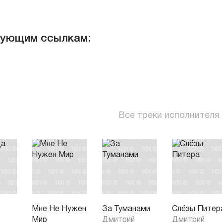
дующим ссылкам:
Все треки исполнителя
Мне Не Нужен
За Туманами
Слёзы Питер
Мир
Дмитрий
Дмитрий