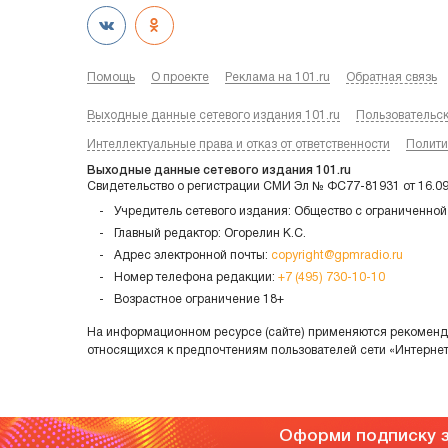
Помощь
О проекте
Реклама на 101.ru
Обратная связь
Выходные данные сетевого издания 101.ru
Пользовательс
Интеллектуальные права и отказ от ответственности
Полити
Выходные данные сетевого издания 101.ru
Свидетельство о регистрации СМИ Эл № ФС77-81931 от 16.0
Учредитель сетевого издания: Общество с ограниченной
Главный редактор: Огорелин К.С.
Адрес электронной почты:
copyright@gpmradio.ru
Номер телефона редакции:
+7 (495) 730-10-10
Возрастное ограничение 18+
На информационном ресурсе (сайте) применяются рекоменда
относящихся к предпочтениям пользователей сети «Интерне
Оформи подписку з