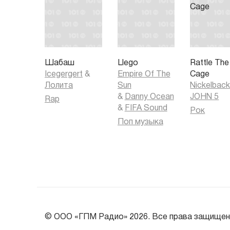
Шабаш
Llego
Rattle The
Icegergert
&
Empire Of The
Cage
Лолита
Sun
Nickelbac
&
Danny Ocean
JOHN 5
Rap
&
FIFA Sound
Рок
Поп музыка
© ООО «ГПМ Радио» 2026. Все права защищен