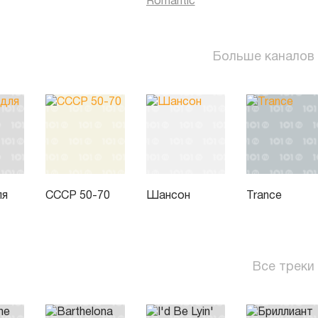
Romantic
Больше каналов
ля
СССР 50-70
Шансон
Trance
Все треки