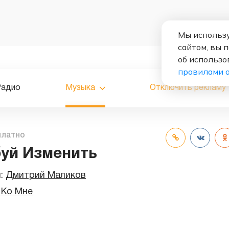
Мы использу
сайтом, вы 
об использо
правилами 
Радио
Музыка
Отключить рекламу
платно
уй Изменить
и:
Дмитрий Маликов
 Ко Мне