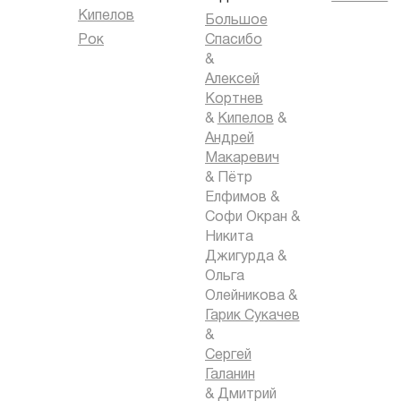
Кипелов
Большое
Рок
Спасибо
&
Алексей
Кортнев
&
Кипелов
&
Андрей
Макаревич
&
Пётр
Елфимов
&
Софи Окран
&
Никита
Джигурда
&
Ольга
Олейникова
&
Гарик Сукачев
&
Сергей
Галанин
&
Дмитрий