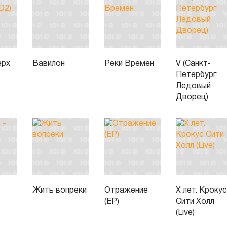
ерх
Вавилон
Реки Времен
V (Санкт-
Петербург
Ледовый
Дворец)
Жить вопреки
Отражение
Х лет. Кроку
(EP)
Сити Холл
(Live)