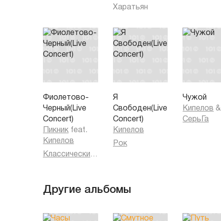
Харатьян
Фиолетово-
Я
Чужой
Черный(Live
Свободен(Live
Кипелов
&
Concert)
Concert)
СерьГа
Пикник
feat.
Кипелов
Кипелов
Рок
Классический рок
Другие альбомы