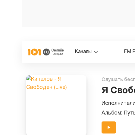
Каналы
FM 
Слушать бес
Я Свобо
Исполнител
Альбом:
Путь