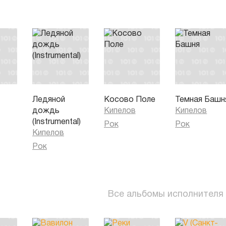
Ледяной
Косово Поле
Темная Башн
дождь
Кипелов
Кипелов
(Instrumental)
Рок
Рок
Кипелов
Рок
Все альбомы исполнителя