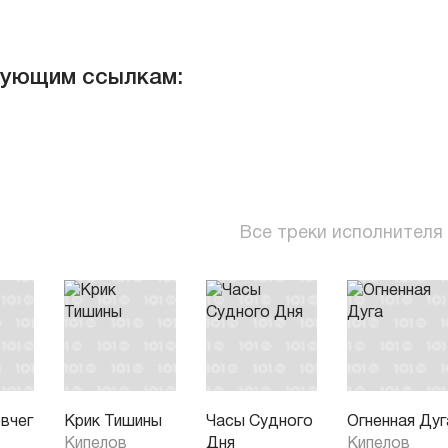
дующим ссылкам:
Все треки исполнителя
вчег
Крик Тишины
Часы Судного
Огненная Дуг
Кипелов
Дня
Кипелов