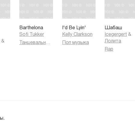
Barthelona
I'd Be Lyin'
Шабаш
Sofi Tukker
Kelly Clarkson
Icegergert
&
k
&
Лолита
Танцевальная музыка
Поп музыка
Rap
ы.