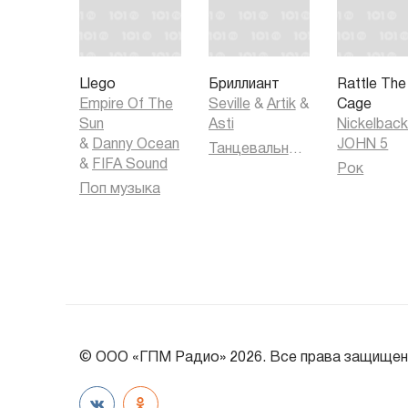
Llego
Бриллиант
Rattle The
Empire Of The
Seville
&
Artik
&
Cage
Sun
Asti
Nickelbac
&
Danny Ocean
JOHN 5
Танцевальная музыка
&
FIFA Sound
Рок
Поп музыка
© ООО «ГПМ Радио» 2026. Все права защищен