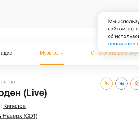
Мы использу
сайтом, вы 
об использо
правилами 
Радио
Музыка
Отключить рекламу
платно
ден (Live)
и:
Кипелов
 Наверх (CD1)