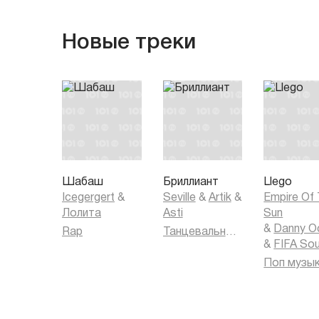
Новые треки
Шабаш
Бриллиант
Llego
Icegergert
&
Seville
&
Artik
&
Empire Of
Лолита
Asti
Sun
&
Danny O
Rap
Танцевальная музыка
&
FIFA So
Поп музы