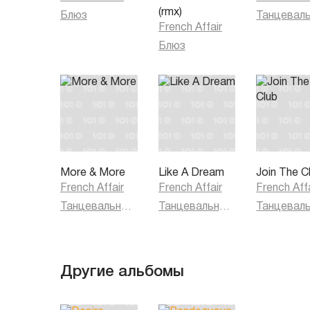
(rmx)
Блюз
French Affair
Блюз
More & More
Like A Dream
Join The C
French Affair
French Affair
French Aff
Танцевальная музыка
Танцевальная музыка
Другие альбомы