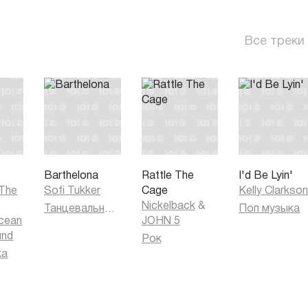
Все треки
Barthelona
Rattle The
I'd Be Lyin'
 The
Sofi Tukker
Cage
Kelly Clarkso
Nickelback
&
Танцевальная музыка
Поп музыка
cean
JOHN 5
und
Рок
ка