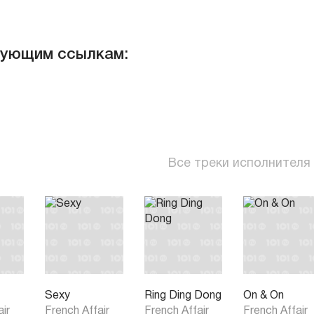
дующим ссылкам:
Все треки исполнителя
Sexy
Ring Ding Dong
On & On
air
French Affair
French Affair
French Affair