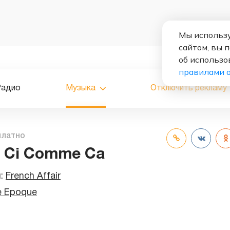
Мы использу
сайтом, вы 
об использо
правилами 
Радио
Музыка
Отключить рекламу
платно
 Ci Comme Ca
и:
French Affair
e Epoque