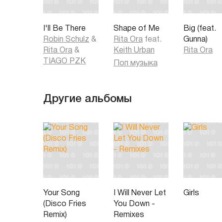
And you might just give it up
Oh, oh I will never let you down
When you feeling low on love
I'll Be There
Shape of Me
Big (feat.
I'll be what you dreaming of
Robin Schulz
&
Rita Ora
feat.
Gunna)
Oh, oh I will never let you down
Rita Ora
&
Keith Urban
Rita Ora
TIAGO PZK
Поп музыка
Другие альбомы
Your Song
I Will Never Let
Girls
(Disco Fries
You Down -
Remix)
Remixes