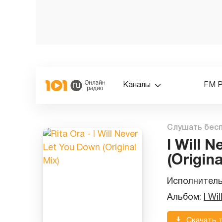
Каналы
FM 
Слушать бес
I Will 
(Origina
Исполнител
Альбом:
I Wi
Скачать 