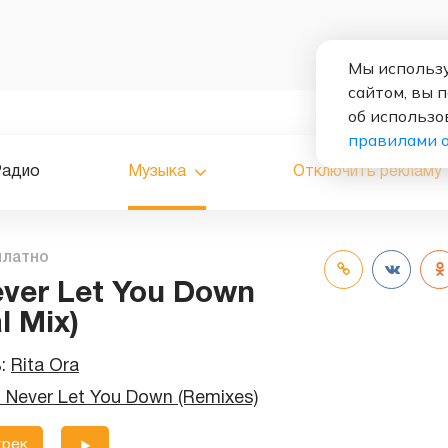
Мы использу
сайтом, вы 
об использо
правилами 
Радио
Музыка
Отключить рекламу
платно
Never Let You Down
l Mix)
ь:
Rita Ora
ll Never Let You Down (Remixes)
трек