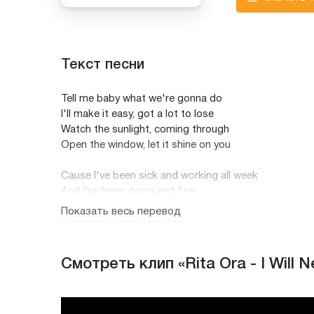
Текст песни
Tell me baby what we're gonna do
I'll make it easy, got a lot to lose
Watch the sunlight, coming through
Open the window, let it shine on you
Cause I've been sick and working all week
And I've been doing just fine
You've been tired of watching me
Показать весь перевод
Forgot to have a good time, boy
You can't take it all these faces
Never keeping it real
Смотреть клип «Rita Ora - I Will N
I know exactly how you feel
When you say you've had enough