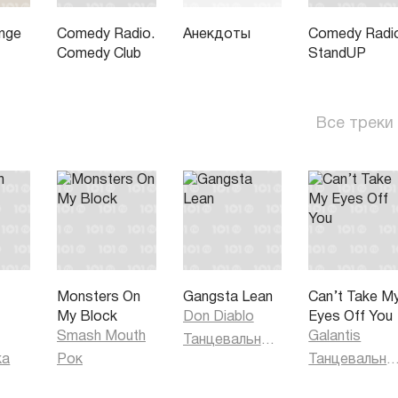
unge
Comedy Radio.
Анекдоты
Comedy Radi
Comedy Club
StandUP
Все треки
Monsters On
Gangsta Lean
Can’t Take M
My Block
Don Diablo
Eyes Off You
Smash Mouth
Galantis
Танцевальная музыка
ка
Рок
Танцевальная муз