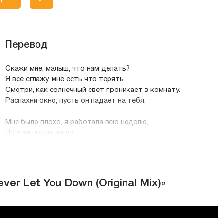
Перевод
Скажи мне, малыш, что нам делать?
Я всё сглажу, мне есть что терять.
Смотри, как солнечный свет проникает в комнату.
Распахни окно, пусть он падает на тебя.
Мне было плохо, я работала всю неделю,
Но я не подаю вида.
Ты устал смотреть на меня
И даже забыл развлечься, парень.
Ты не можешь их терпеть, все эти лица,
И всегда прикидываешься кем-то другим.
ever Let You Down (Original Mix)»
Я прекрасно понимаю твои чувства.
Когда ты говоришь, что с тебя хватит,