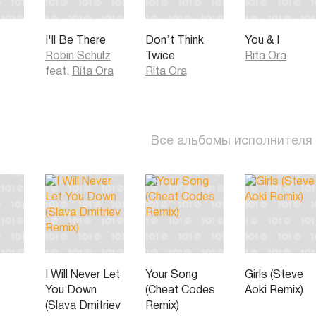
Когда ты говоришь, что с тебя хватит,
И ты готов всё бросить,
О, о-о, я никогда не подведу тебя.
I'll Be There
Don’t Think
You & I
Когда тебя томит любовная тоска,
Robin Schulz
Twice
Rita Ora
Я буду всем, о чём ты мечтал.
feat.
Rita Ora
Rita Ora
О, о-о, я никогда не подведу тебя.
Все альбомы исполнителя
I Will Never Let
Your Song
Girls (Steve
You Down
(Cheat Codes
Aoki Remix)
(Slava Dmitriev
Remix)