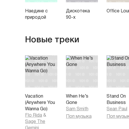
Наедине с
Дискотека
Office Lo
природой
90-х
Новые треки
Vacation
When He’s
Stand On
(Anywhere You
Gone
Business
Wanna Go)
Sam Smith
Sean Paul
Flo Rida
&
Поп музыка
Поп музы
Sage The
Gemini