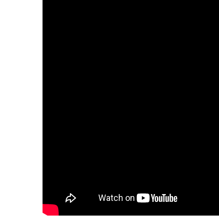
And you might just give it up
Oh, oh I will never let you down
When you feeling low on love
I'll be what you dreaming of
Oh, oh I will never let you down
I will never let you down
Oh, oh I will never let you down
Oh, oh I will never let you down
There's a million ways to go
Don't be embarrassed if you lose control
On the rooftop, now you know
Your body's frozen and you lost your soul
Cause I've been sick and working all week
And I've been doing just fine
You've been tired of watching me
Forgot to have a good time, boy
You can take it all these spaces
Never keeping it real