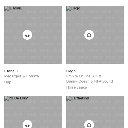
Шабаш
Llego
Icegergert
&
Лолита
Empire Of The Sun
&
Danny Ocean
&
FIFA Sound
Rap
Поп музыка