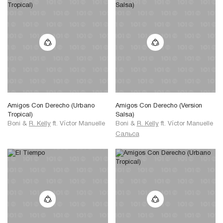
Amigos Con Derecho (Urbano
Amigos Con Derecho (Version
Tropical)
Salsa)
Boni
&
R. Kelly
ft.
Víctor Manuelle
Boni
&
R. Kelly
ft.
Víctor Manuelle
Сальса