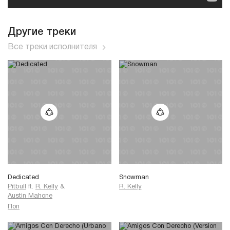
Другие треки
Все треки исполнителя
Dedicated
Snowman
Pitbull
ft.
R. Kelly
&
R. Kelly
Austin Mahone
Поп