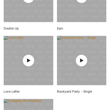
Double Up
Epic
Love Letter
Backyard Party - Single