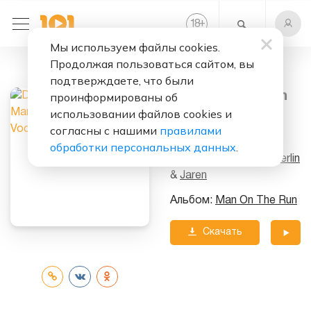
+
18
Мы используем файлы cookies.
Продолжая пользоваться сайтом, вы
Слушать бесплатно
подтверждаете, что были
Man On The Run
проинформированы об
(Original Vocal
использовании файлов cookies и
согласны с нашими
правилами
Mix)
обработки персональных данных
.
Исполнители:
Dash Berlin
&
Jaren
Альбом:
Man On The Run
Скачать
трек