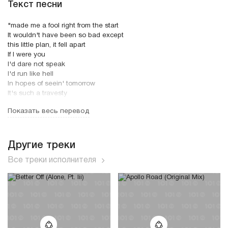
Текст песни
"made me a fool right from the start
It wouldn't have been so bad except
this little plan, it fell apart
If I were you
I'd dare not speak
I'd run like hell
In hopes of seein' tomorrow
It's such a travesty
the way you say our love should be
Показать весь перевод
yeah, such a tragedy
think you can just break my heart and leave me
well you better run
Oh, man on the run
Другие треки
playin' for fun
Все треки исполнителя
wind me up
leave me undone
It's such a travesty
the way you say our love should be
yeah, such a tragedy
think you can just break my heart and leave me
well you better run