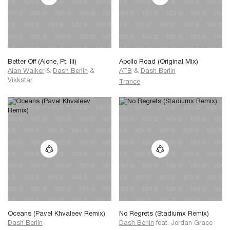
Oh, man on the run
playin' for fun
wind me up
leave me undone
These lips are sealed, I'll never speak
your name in loving memory
so don't you try to make ammends
Better Off (Alone, Pt. Iii)
Apollo Road (Original Mix)
that's what ya get for playin' mean
Alan Walker
&
Dash Berlin
&
ATB
&
Dash Berlin
"
Vikkstar
Trance
Oceans (Pavel Khvaleev Remix)
No Regrets (Stadiumx Remix)
Dash Berlin
Dash Berlin
feat.
Jordan Grace