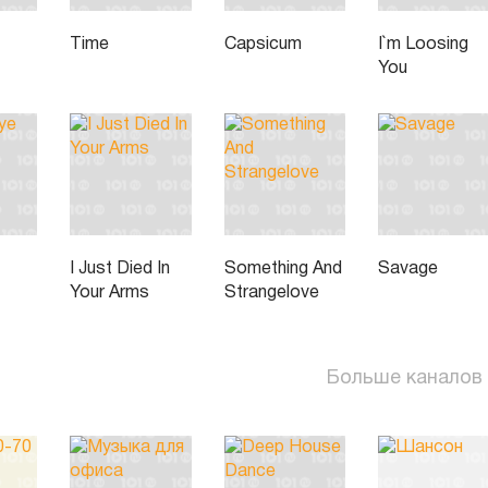
Time
Capsicum
I`m Loosing
You
I Just Died In
Something And
Savage
Your Arms
Strangelove
Больше каналов