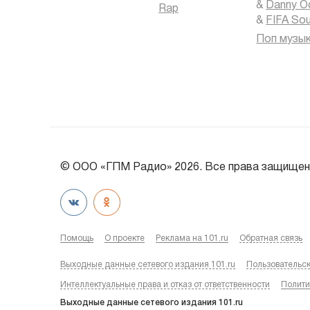
&
Danny O
Rap
&
FIFA So
Поп музы
© ООО «ГПМ Радио» 2026. Все права защищен
Помощь
О проекте
Реклама на 101.ru
Обратная связь
Выходные данные сетевого издания 101.ru
Пользовательс
Интеллектуальные права и отказ от ответственности
Полити
Выходные данные сетевого издания 101.ru