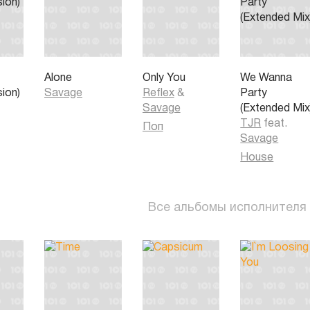
Alone
Only You
We Wanna
sion)
Savage
Reflex
&
Party
Savage
(Extended Mix
TJR
feat.
Поп
Savage
House
Все альбомы исполнителя