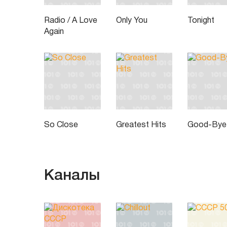
Radio / A Love
Only You
Tonight
Again
So Close
Greatest Hits
Good-Bye
Каналы