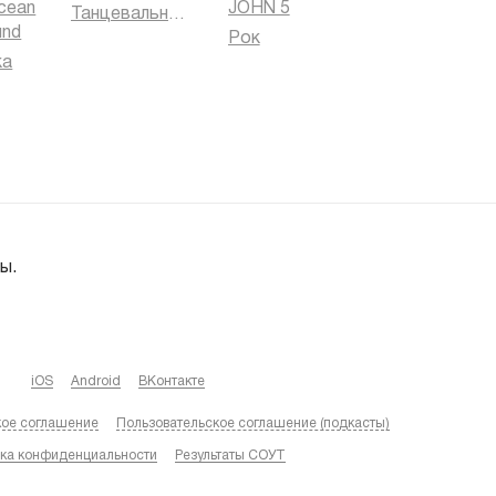
cean
JOHN 5
Танцевальная музыка
und
Рок
ка
ы.
iOS
Android
ВКонтакте
кое соглашение
Пользовательское соглашение (подкасты)
ка конфиденциальности
Результаты СОУТ