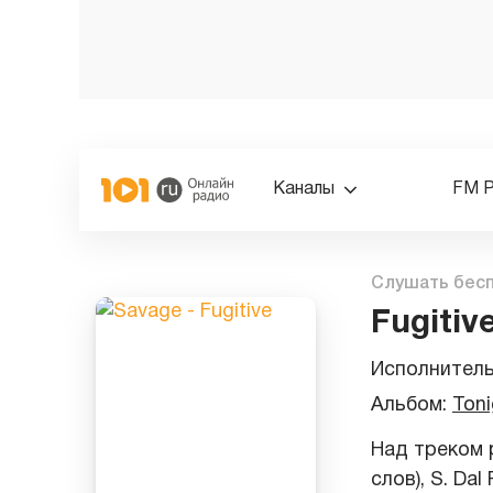
Каналы
FM 
Слушать бес
Fugitiv
Исполнител
Альбом:
Toni
Над треком р
слов), S. Dal