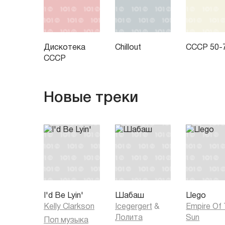
Дискотека
Chillout
СССР 50-
СССР
Новые треки
I'd Be Lyin'
Шабаш
Llego
Kelly Clarkson
Icegergert
&
Empire Of
Лолита
Sun
Поп музыка