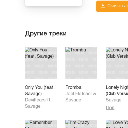
Скачать 
Другие треки
Only You (feat.
Tromba
Lonely Nig
Savage)
Joel Fletcher
&
(Club Versi
Deviltears
ft.
Savage
Savage
Savage
Поп