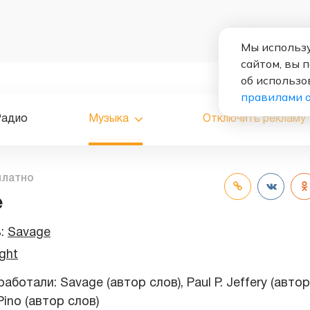
Мы использу
сайтом, вы 
об использо
правилами 
Радио
Музыка
Отключить рекламу
платно
e
ь:
Savage
ght
аботали: Savage (автор слов), Paul P. Jeffery (автор
 Pino (автор слов)