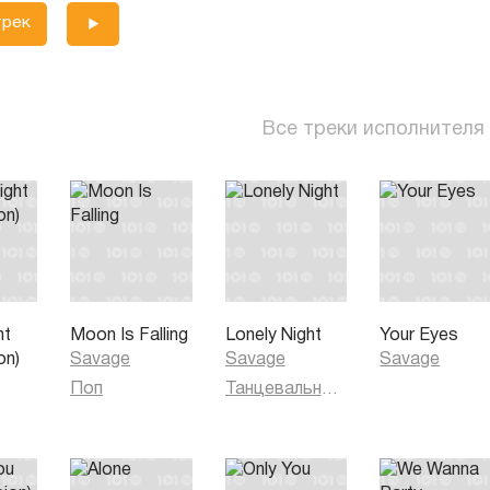
трек
Все треки исполнителя
ht
Moon Is Falling
Lonely Night
Your Eyes
on)
Savage
Savage
Savage
Поп
Танцевальная музыка