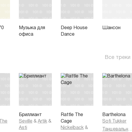
70
Музыка для
Deep House
Шансон
офиса
Dance
Все треки
Бриллиант
Rattle The
Barthelona
 The
Seville
&
Artik
&
Cage
Sofi Tukker
Asti
Nickelback
&
Танцевальная муз