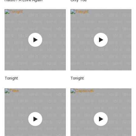
Radio / A Love Again
Only You
Tonight
Tonight