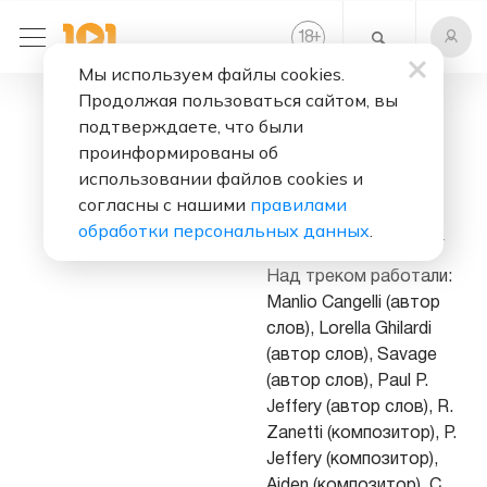
+
18
Мы используем файлы cookies.
Продолжая пользоваться сайтом, вы
Слушать бесплатно
подтверждаете, что были
Radio
проинформированы об
использовании файлов cookies и
Исполнитель:
Savage
согласны с нашими
правилами
обработки персональных данных
.
Альбом:
Greatest Hits
Над треком работали:
Manlio Cangelli (автор
слов), Lorella Ghilardi
(автор слов), Savage
(автор слов), Paul P.
Jeffery (автор слов), R.
Zanetti (композитор), P.
Jeffery (композитор),
Aiden (композитор), C.