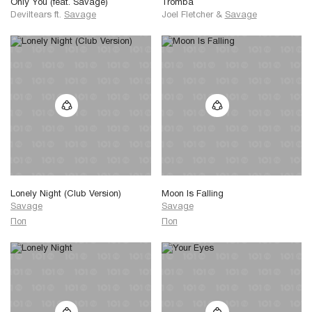
Only You (feat. Savage)
Tromba
Deviltears
ft.
Savage
Joel Fletcher
&
Savage
Lonely Night (Club Version)
Moon Is Falling
Savage
Savage
Поп
Поп