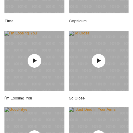
Time
Capsicum
I`m Loosing You
So Close