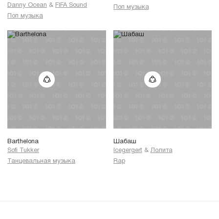
Danny Ocean
&
FIFA Sound
Поп музыка
Поп музыка
Barthelona
Шабаш
Sofi Tukker
Icegergert
&
Лолита
Танцевальная музыка
Rap