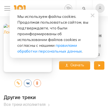
+
18
Мы используем файлы cookies.
Продолжая пользоваться сайтом, вы
подтверждаете, что были
Слушать бесплатно
проинформированы об
Прощай, Лондон
использовании файлов cookies и
согласны с нашими
правилами
Исполнитель:
Кар-Мэн
обработки персональных данных
.
Альбом:
Вокруг Света
Скачать
трек
Другие треки
Все треки исполнителя