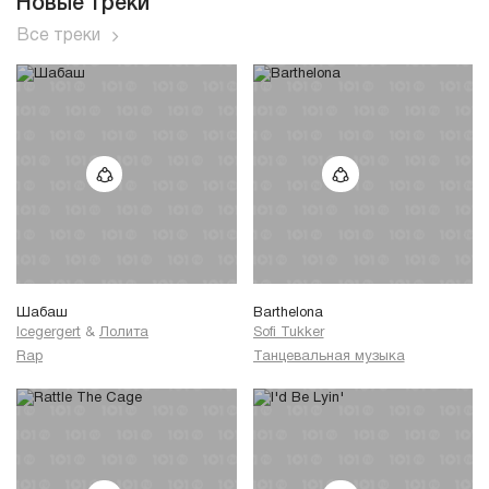
Новые треки
Все треки
Шабаш
Barthelona
Icegergert
&
Лолита
Sofi Tukker
Rap
Танцевальная музыка