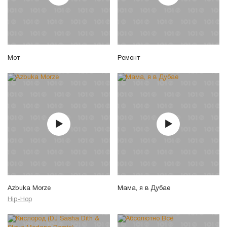
Мот
Ремонт
Azbuka Morze
Мама, я в Дубае
Hip-Hop