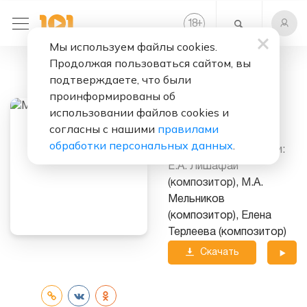
+
18
Мы используем файлы cookies.
Продолжая пользоваться сайтом, вы
Слушать бесплатно
подтверждаете, что были
Мысли
проинформированы об
использовании файлов cookies и
Исполнитель:
Мот
согласны с нашими
правилами
обработки персональных данных
.
Над треком работали:
Е.А. Лишафай
(композитор), М.А.
Мельников
(композитор), Елена
Терлеева (композитор)
Скачать
трек