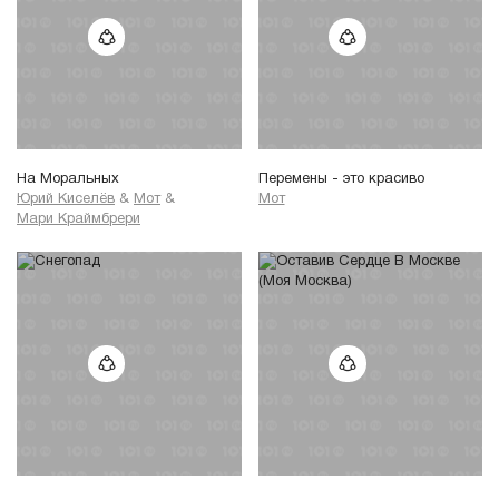
На Моральных
Перемены - это красиво
Юрий Киселёв
&
Мот
&
Мот
Мари Краймбрери