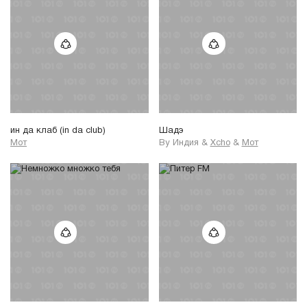
ин да клаб (in da club)
Шадэ
Мот
By Индия
&
Xcho
&
Мот