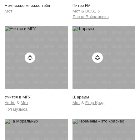
Немножко множко тебя
Питер FM
Мот
Мот
&
DOSE
&
Леона Войналович
Учится в МГУ
Шарады
Andro
&
Мот
Мот
&
Егор Крид
Поп музыка