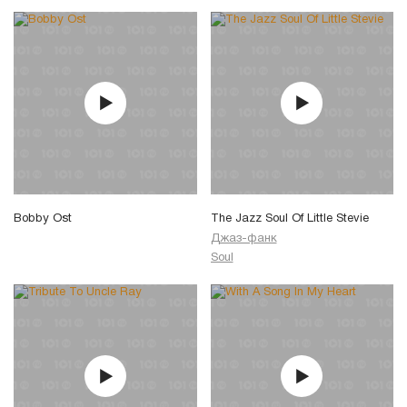
Bobby Ost
The Jazz Soul Of Little Stevie
Джаз-фанк
Soul