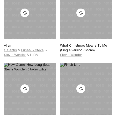
Alien
What Christmas Means To Me
Galantis
&
Lucas & Steve
&
(Single Version / Mono)
Stevie Wonder
&
ILIRA
Stevie Wonder