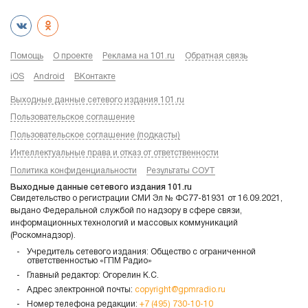
Помощь
О проекте
Реклама на 101.ru
Обратная связь
iOS
Android
ВКонтакте
Выходные данные сетевого издания 101.ru
Пользовательское соглашение
Пользовательское соглашение (подкасты)
Интеллектуальные права и отказ от ответственности
Политика конфиденциальности
Результаты СОУТ
Выходные данные сетевого издания 101.ru
Свидетельство о регистрации СМИ Эл № ФС77-81931 от 16.09.2021,
выдано Федеральной службой по надзору в сфере связи,
информационных технологий и массовых коммуникаций
(Роскомнадзор).
Учредитель сетевого издания: Общество с ограниченной
ответственностью «ГПМ Радио»
Главный редактор: Огорелин К.С.
Адрес электронной почты:
copyright@gpmradio.ru
Номер телефона редакции:
+7 (495) 730-10-10