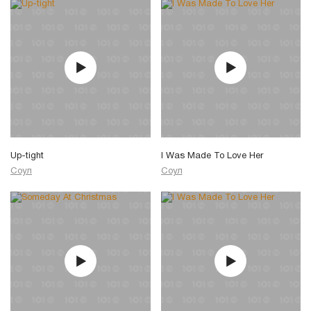
Up-tight
I Was Made To Love Her
Соул
Соул