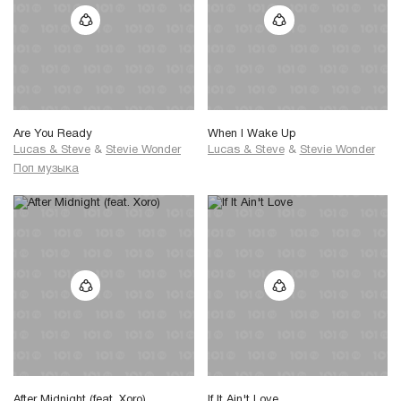
You Bring
благодарю тебя за счастье,
But what it is
Которое ты мне приносишь.
Though old so new
Все, что происходит сегодня
To fill your heart
Старо и вместе с тем ново
Like no 3 words Could ever
И наполняет сердце так,
do.
Как не могут наполнить никакие
I just called to say I love
другие три слова
you
Are You Ready
When I Wake Up
Я позвонил, чтобы сказать: "Я
Lucas & Steve
&
Stevie Wonder
Lucas & Steve
&
Stevie Wonder
люблю тебя"
Поп музыка
After Midnight (feat. Xoro)
If It Ain't Love