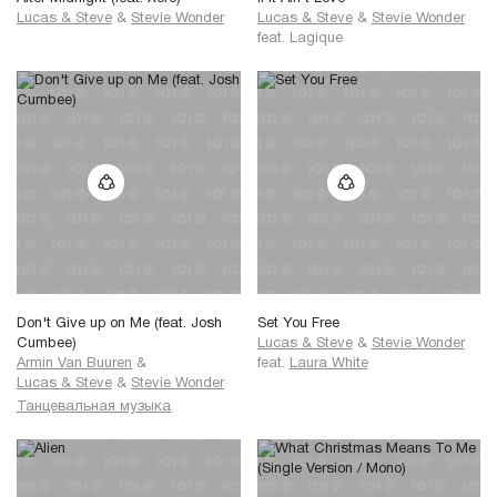
Lucas & Steve
&
Stevie Wonder
Lucas & Steve
&
Stevie Wonder
feat.
Lagique
Don't Give up on Me (feat. Josh
Set You Free
Cumbee)
Lucas & Steve
&
Stevie Wonder
Armin Van Buuren
&
feat.
Laura White
Lucas & Steve
&
Stevie Wonder
Танцевальная музыка