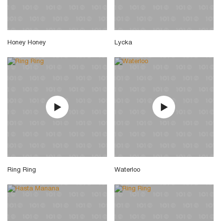
Honey Honey
Lycka
Ring Ring
Waterloo