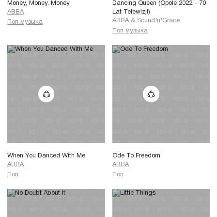
Money, Money, Money
Dancing Queen (Opole 2022 - 70
Mamma mia, here I go again
звонок,
ABBA
Lat Telewizji)
My my, how can I resist you?
Еще один взгляд, и я все
ABBA
&
Sound'n'Grace
Поп музыка
Mamma mia, does it show
забываю.
Поп музыка
again?
My my, just how much I've
Мамма миа, я опять сюда иду,
missed you
Как я могу сопротивляться
Yes, I've been brokenhearted
тебе?
Blue since the day we parted
Мамма миа, объясняет ли
Why, why did I ever let you
это,
go?
Что я так скучаю по тебе?
Mamma mia, even if I say
Да, ты разбил мне сердце,
Bye bye, leave me now or
С того дня, как мы
never
расстались.
mamma mia, it's a game we
Почему же я дала тебе уйти?
play
Bye bye doesn't mean
Мамма миа, даже если я
forever
говорю,
When You Danced With Me
Ode To Freedom
Прощай, уходи или сейчас,
ABBA
ABBA
Mamma mia, here I go again
или никогда.
Поп
Поп
My my, how can I resist you?
Мамма миа, это всего лишь
Mamma mia, does it show
наша игра,
again?
Прощай не значит навсегда.
My my, just how much I've