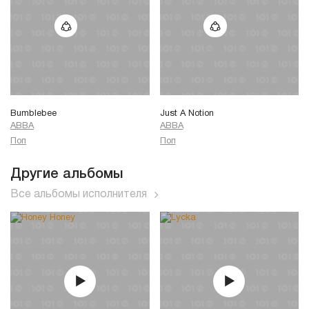
Bumblebee
Just A Notion
ABBA
ABBA
Поп
Поп
Другие альбомы
Все альбомы исполнителя