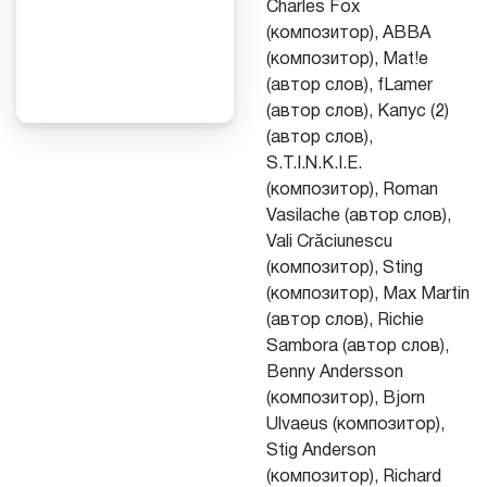
Charles Fox
(композитор), ABBA
(композитор), Mat!e
(автор слов), fLamer
(автор слов), Капус (2)
(автор слов),
S.T.I.N.K.I.E.
(композитор), Roman
Vasilache (автор слов),
Vali Crăciunescu
(композитор), Sting
(композитор), Max Martin
(автор слов), Richie
Sambora (автор слов),
Benny Andersson
(композитор), Bjorn
Ulvaeus (композитор),
Stig Anderson
(композитор), Richard