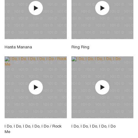
Hasta Manana
Ring Ring
I Do, I Do, I Do, I Do, I Do / Rock
I Do, I Do, I Do, I Do, I Do
Me