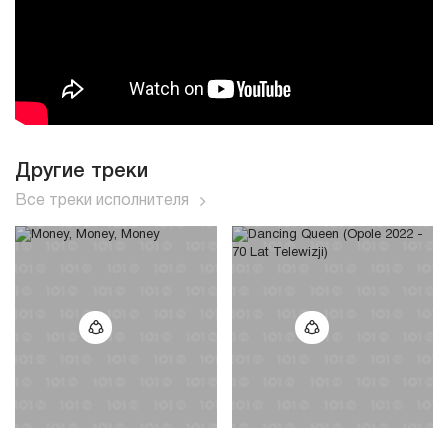
Yes, I've been brokenhearted
это,
Blue since the day we parted
Что я так скучаю по тебе?
Why, why did I ever let you
Да, ты разбил мне сердце,
go?
С того дня, как мы
Mamma mia, now I really
расстались.
know,
Почему же я дала тебе уйти?
My my, I could never let you
Мамма миа, сейчас я точно
go.
знаю,
Я бы ни за что тебя не
Другие треки
I've been angry and sad
отпустила.
about the things that you do
Все треки исполнителя
I can't count all the times that
Я грустила и была зла
I've told you we're through
Из-за того, что ты сделал.
And when you go, when you
Я не могу посчитать сколько
slam the door
раз
I think you know that you
Я говорила, что все кончено.
won't be away too long
И когда ты уходишь,
You know that I'm not that
Когда хлопаешь дверью,
strong.
Я думаю, ты знаешь,
Just one look and I can hear
Что ты скоро вернешься,
a bell ring
Ты знаешь, я не очень-то
One more look and I forget
терпеливая.
everything, o-o-o-oh
Всего лишь взгляд, и я слышу