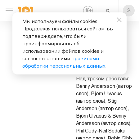
+
18
Мы используем файлы cookies.
Продолжая пользоваться сайтом, вы
Слушать бесплатно
подтверждаете, что были
Mamma Mia
проинформированы об
использовании файлов cookies и
Исполнитель:
ABBA
согласны с нашими
правилами
обработки персональных данных
.
Альбом:
ABBA
Над треком работали:
Benny Andersson (автор
слов), Bjorn Ulvaeus
(автор слов), Stig
Anderson (автор слов),
Björn Ulvaeus & Benny
Andersson (автор слов),
Phil Cody-Neil Sedaka
(автор слов), Robin Gibb,