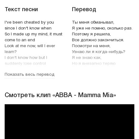
Текст песни
Перевод
I've been cheated by you
Ты меня обманывал,
since I don't know when
Я уже не помню, сколько раз.
So I made up my mind, it must
Поэтому я решила,
come to an end
Все должно закончиться.
Look at me now, will I ever
Посмотри на меня,
learn?
Узнаю ли я когда-нибудь?
I don't know how but I
Я не знаю как,
suddenly lose control
Но я внезапно теряю
There's a fire within my soul
контроль,
Показать весь перевод
Just one look and I can hear
И в моей душе огонь.
a bell ring
One more look and I forget
Всего лишь взгляд, и я слышу
everything, o-o-o-oh
звонок,
Смотреть клип «ABBA - Mamma Mia»
Еще один взгляд, и я все
Mamma mia, here I go again
забываю.
My my, how can I resist you?
Mamma mia, does it show
Мамма миа, я опять сюда иду,
again?
Как я могу сопротивляться
My my, just how much I've
тебе?
missed you
Мамма миа, объясняет ли